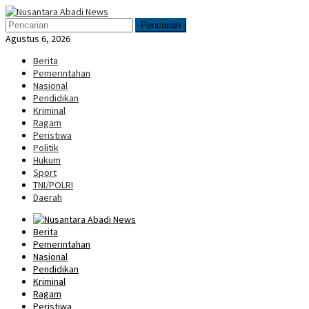
Loncat
Menu
ke
Mobile
Pencarian
konten
Agustus 6, 2026
Berita
Pemerintahan
Nasional
Pendidikan
Kriminal
Ragam
Peristiwa
Politik
Hukum
Sport
TNI/POLRI
Daerah
Berita
Pemerintahan
Nasional
Pendidikan
Kriminal
Ragam
Peristiwa