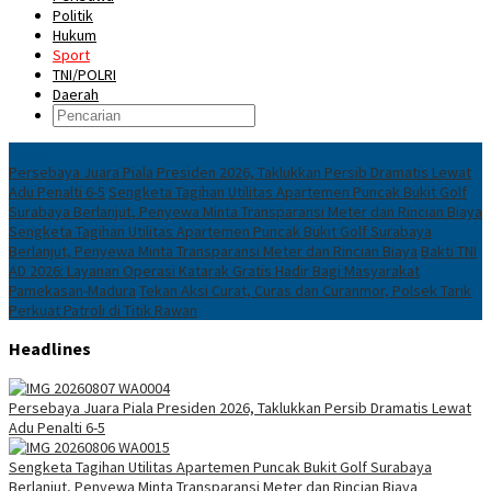
Politik
Hukum
Sport
TNI/POLRI
Daerah
News
Persebaya Juara Piala Presiden 2026, Taklukkan Persib Dramatis Lewat
Adu Penalti 6-5
Sengketa Tagihan Utilitas Apartemen Puncak Bukit Golf
Surabaya Berlanjut, Penyewa Minta Transparansi Meter dan Rincian Biaya
Sengketa Tagihan Utilitas Apartemen Puncak Bukit Golf Surabaya
Berlanjut, Penyewa Minta Transparansi Meter dan Rincian Biaya
Bakti TNI
AD 2026: Layanan Operasi Katarak Gratis Hadir Bagi Masyarakat
Pamekasan-Madura
Tekan Aksi Curat, Curas dan Curanmor, Polsek Tarik
Perkuat Patroli di Titik Rawan
Headlines
Persebaya Juara Piala Presiden 2026, Taklukkan Persib Dramatis Lewat
Adu Penalti 6-5
Sengketa Tagihan Utilitas Apartemen Puncak Bukit Golf Surabaya
Berlanjut, Penyewa Minta Transparansi Meter dan Rincian Biaya