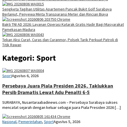
Sengketa Tagihan Utilitas Apartemen Puncak Bukit Golf Surabaya
Berlanjut, Penyewa Minta Transparansi Meter dan Rincian Biaya
Bakti TNI AD 2026: Layanan Operasi Katarak Gratis Hadir Bagi Masyarakat
Pamekasan-Madura
Tekan Aksi Curat, Curas dan Curanmor, Polsek Tarik Perkuat Patroli di
Titik Rawan
Kategori:
Sport
abi
Sport
Agustus 6, 2026
Persebaya Juara Piala Presiden 2026, Taklukkan
Persib Dramatis Lewat Adu Penalti 6-5
SURABAYA, Nusantaraabadinews.com – Persebaya Surabaya sukses
mencatat sejarah dengan keluar sebagai juara Piala Presiden 2026 […]
YUDI
Nasional
,
Pemerintahan
,
Sport
Agustus 5, 2026