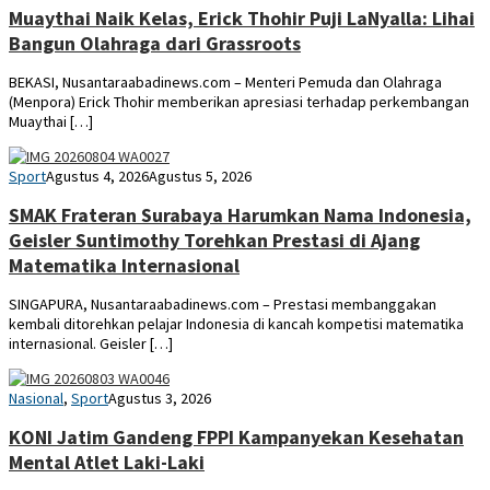
Muaythai Naik Kelas, Erick Thohir Puji LaNyalla: Lihai
Bangun Olahraga dari Grassroots
BEKASI, Nusantaraabadinews.com – Menteri Pemuda dan Olahraga
(Menpora) Erick Thohir memberikan apresiasi terhadap perkembangan
Muaythai […]
abi
Sport
Agustus 4, 2026
Agustus 5, 2026
SMAK Frateran Surabaya Harumkan Nama Indonesia,
Geisler Suntimothy Torehkan Prestasi di Ajang
Matematika Internasional
SINGAPURA, Nusantaraabadinews.com – Prestasi membanggakan
kembali ditorehkan pelajar Indonesia di kancah kompetisi matematika
internasional. Geisler […]
YUDI
Nasional
,
Sport
Agustus 3, 2026
KONI Jatim Gandeng FPPI Kampanyekan Kesehatan
Mental Atlet Laki-Laki