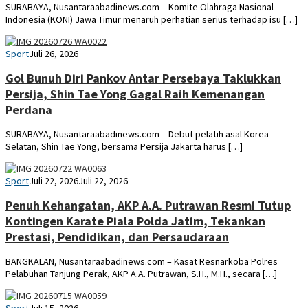
SURABAYA, Nusantaraabadinews.com – Komite Olahraga Nasional
Indonesia (KONI) Jawa Timur menaruh perhatian serius terhadap isu […]
abi
Sport
Juli 26, 2026
Gol Bunuh Diri Pankov Antar Persebaya Taklukkan
Persija, Shin Tae Yong Gagal Raih Kemenangan
Perdana
SURABAYA, Nusantaraabadinews.com – Debut pelatih asal Korea
Selatan, Shin Tae Yong, bersama Persija Jakarta harus […]
abi
Sport
Juli 22, 2026
Juli 22, 2026
Penuh Kehangatan, AKP A.A. Putrawan Resmi Tutup
Kontingen Karate Piala Polda Jatim, Tekankan
Prestasi, Pendidikan, dan Persaudaraan
BANGKALAN, Nusantaraabadinews.com – Kasat Resnarkoba Polres
Pelabuhan Tanjung Perak, AKP A.A. Putrawan, S.H., M.H., secara […]
YUDI
Sport
Juli 15, 2026