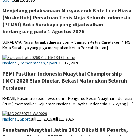
Menjelang pelaksanaan Musyawarah Kota Luar Biasa
(Muskotlub) Persatuan Tenis Meja Seluruh Indonesia
(PTMSI) Kota Surabaya yang dijadwalkan
berlangsung pada 1 Agustus 2026
SURABAYA, Nusantaraabadinews.com – Samsuri Ketua Caretaker PTMSI
Kota Surabaya yang juga merupakan Ketua Pencab Ikatan […]
YUDI
Nasional
,
Pemerintahan
,
Sport
Juli 12, 2026
PBMI Pastikan Indonesia Muaythai Championship
(IMC) 2026 Siap Digelar, Bekasi Matangkan Seluruh
Persiapan
BEKASI, Nusantaraabadinews.com – Pengurus Besar Muaythai Indonesia
(PBMI) memastikan Kejuaraan Nasional Muaythai Indonesia 2026 yang […]
YUDI
Nasional
,
Sport
Juli 11, 2026
Juli 11, 2026
Penataran Muaythai Jatim 2026 Diikuti 80 Peserta,