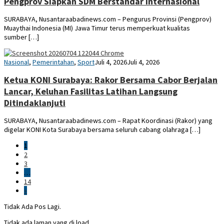
Pengprov Siapkan SDM Berstandar Internasional
SURABAYA, Nusantaraabadinews.com – Pengurus Provinsi (Pengprov)
Muaythai Indonesia (MI) Jawa Timur terus memperkuat kualitas
sumber […]
YUDI
Nasional
,
Pemerintahan
,
Sport
Juli 4, 2026
Juli 4, 2026
Ketua KONI Surabaya: Rakor Bersama Cabor Berjalan
Lancar, Keluhan Fasilitas Latihan Langsung
Ditindaklanjuti
SURABAYA, Nusantaraabadinews.com – Rapat Koordinasi (Rakor) yang
digelar KONI Kota Surabaya bersama seluruh cabang olahraga […]
1
2
3
…
14
»
Tidak Ada Pos Lagi.
Tidak ada laman yang di load.