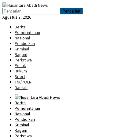
Loncat
Menu
ke
Mobile
Pencarian
konten
Agustus 7, 2026
Berita
Pemerintahan
Nasional
Pendidikan
Kriminal
Ragam
Peristiwa
Politik
Hukum
Sport
TNI/POLRI
Daerah
Berita
Pemerintahan
Nasional
Pendidikan
Kriminal
Ragam
Peristiwa