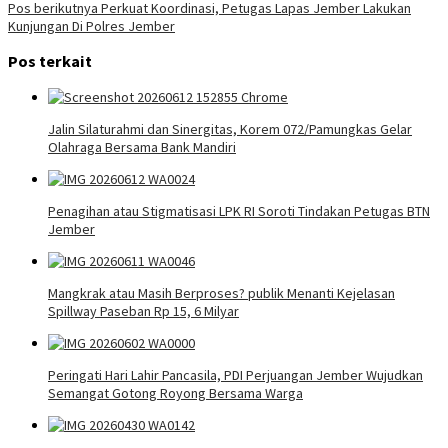
pos
Pos berikutnya
Perkuat Koordinasi, Petugas Lapas Jember Lakukan
Kunjungan Di Polres Jember
Pos terkait
Jalin Silaturahmi dan Sinergitas, Korem 072/Pamungkas Gelar
Olahraga Bersama Bank Mandiri
Penagihan atau Stigmatisasi LPK RI Soroti Tindakan Petugas BTN
Jember
Mangkrak atau Masih Berproses? publik Menanti Kejelasan
Spillway Paseban Rp 15, 6 Milyar
Peringati Hari Lahir Pancasila, PDI Perjuangan Jember Wujudkan
Semangat Gotong Royong Bersama Warga