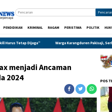
Pencaria
PENDIDIKAN
KRIMINAL
RAGAM
PERISTIWA
POLITIK
HUK
Warga Karangduren Pakisaji, Serbu Program Shuling, Penuh 
Hoax menjadi Ancaman
da 2024
POS T