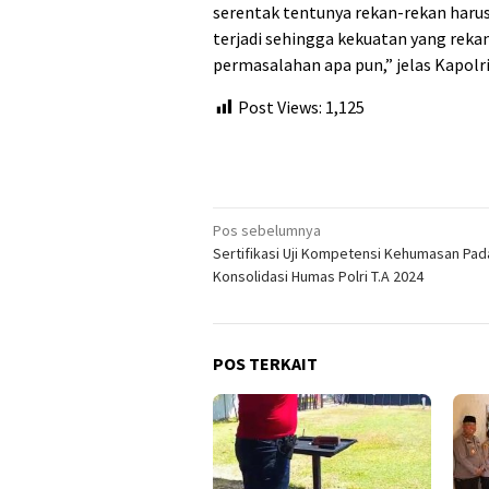
serentak tentunya rekan-rekan haru
terjadi sehingga kekuatan yang reka
permasalahan apa pun,” jelas Kapolri
Post Views:
1,125
Navigasi
Pos sebelumnya
Sertifikasi Uji Kompetensi Kehumasan Pa
pos
Konsolidasi Humas Polri T.A 2024
POS TERKAIT