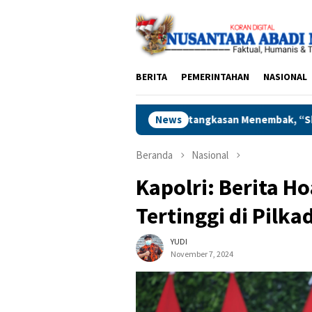
Loncat
ke
konten
BERITA
PEMERINTAHAN
NASIONAL
us Asah Ketangkasan Menembak, “Skill Harus Tetap Dijaga”
News
Beranda
Nasional
Kapolri: Berita 
Tertinggi di Pilka
YUDI
November 7, 2024