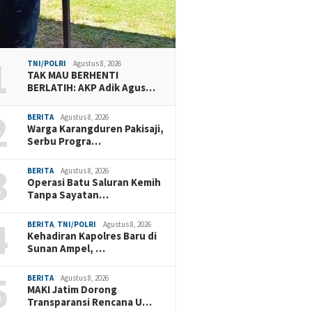
1
TNI/POLRI
Agustus 8, 2026
TAK MAU BERHENTI
BERLATIH: AKP Adik Agus…
2
BERITA
Agustus 8, 2026
Warga Karangduren Pakisaji,
Serbu Progra…
3
BERITA
Agustus 8, 2026
Operasi Batu Saluran Kemih
Tanpa Sayatan…
4
BERITA
,
TNI/POLRI
Agustus 8, 2026
Kehadiran Kapolres Baru di
Sunan Ampel, …
5
BERITA
Agustus 8, 2026
MAKI Jatim Dorong
Transparansi Rencana U…