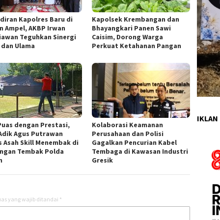
diran Kapolres Baru di
Kapolsek Krembangan dan
n Ampel, AKBP Irwan
Bhayangkari Panen Sawi
iawan Teguhkan Sinergi
Caisim, Dorong Warga
i dan Ulama
Perkuat Ketahanan Pangan
IKLAN 
Puas dengan Prestasi,
Kolaborasi Keamanan
Adik Agus Putrawan
Perusahaan dan Polisi
s Asah Skill Menembak di
Gagalkan Pencurian Kabel
ngan Tembak Polda
Tembaga di Kawasan Industri
m
Gresik
as yang wajib ditandai
*