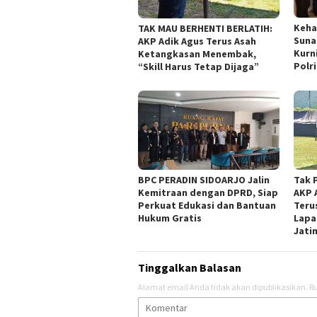
Keha
TAK MAU BERHENTI BERLATIH:
Suna
AKP Adik Agus Terus Asah
Kurn
Ketangkasan Menembak,
Polr
“Skill Harus Tetap Dijaga”
BPC PERADIN SIDOARJO Jalin
Tak 
Kemitraan dengan DPRD, Siap
AKP 
Perkuat Edukasi dan Bantuan
Teru
Hukum Gratis
Lapa
Jati
Tinggalkan Balasan
Alamat email Anda tidak akan dipublikasikan.
Ru