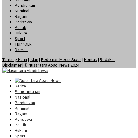
Pendidikan
Kriminal
Ragam
Peristiwa
Politik
Hukum
Sport
TNI/POLRI
Daerah
Tentang Kami
|
Iklan
|
Pedoman Media Siber
|
Kontak
|
Redaksi
|
Disclaimer
| © Nusantara Abadi News 2024
Berita
Pemerintahan
Nasional
Pendidikan
Kriminal
Ragam
Peristiwa
Politik
Hukum
Sport