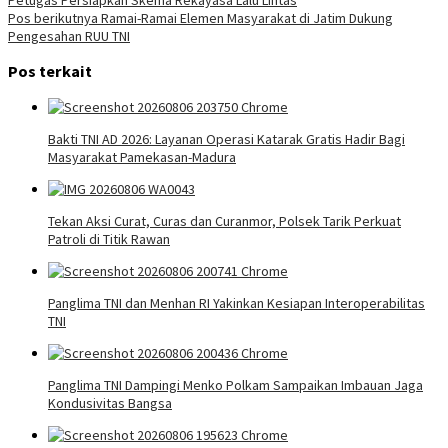
Petugas Persiapkan Skema Rekayasa Lalu Lintas
pos
Pos berikutnya
Ramai-Ramai Elemen Masyarakat di Jatim Dukung
Pengesahan RUU TNI
Pos terkait
Bakti TNI AD 2026: Layanan Operasi Katarak Gratis Hadir Bagi
Masyarakat Pamekasan-Madura
Tekan Aksi Curat, Curas dan Curanmor, Polsek Tarik Perkuat
Patroli di Titik Rawan
Panglima TNI dan Menhan RI Yakinkan Kesiapan Interoperabilitas
TNI
Panglima TNI Dampingi Menko Polkam Sampaikan Imbauan Jaga
Kondusivitas Bangsa