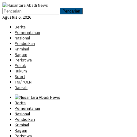
Loncat
Menu
ke
Mobile
Pencarian
konten
Agustus 6, 2026
Berita
Pemerintahan
Nasional
Pendidikan
Kriminal
Ragam
Peristiwa
Politik
Hukum
Sport
TNI/POLRI
Daerah
Berita
Pemerintahan
Nasional
Pendidikan
Kriminal
Ragam
Peristiwa