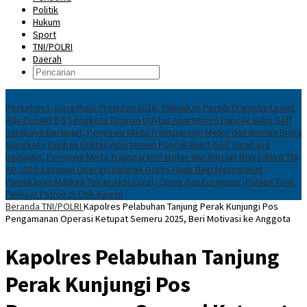
Politik
Hukum
Sport
TNI/POLRI
Daerah
News
Persebaya Juara Piala Presiden 2026, Taklukkan Persib Dramatis Lewat
Adu Penalti 6-5
Sengketa Tagihan Utilitas Apartemen Puncak Bukit Golf
Surabaya Berlanjut, Penyewa Minta Transparansi Meter dan Rincian Biaya
Sengketa Tagihan Utilitas Apartemen Puncak Bukit Golf Surabaya
Berlanjut, Penyewa Minta Transparansi Meter dan Rincian Biaya
Bakti TNI
AD 2026: Layanan Operasi Katarak Gratis Hadir Bagi Masyarakat
Pamekasan-Madura
Tekan Aksi Curat, Curas dan Curanmor, Polsek Tarik
Perkuat Patroli di Titik Rawan
Beranda
TNI/POLRI
Kapolres Pelabuhan Tanjung Perak Kunjungi Pos
Pengamanan Operasi Ketupat Semeru 2025, Beri Motivasi ke Anggota
Kapolres Pelabuhan Tanjung
Perak Kunjungi Pos