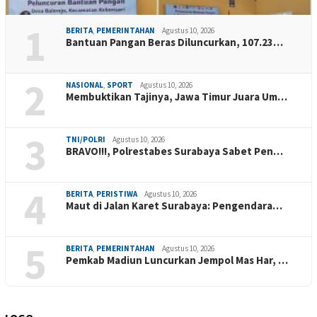
1
BERITA
,
PEMERINTAHAN
Agustus 10, 2026
Bantuan Pangan Beras Diluncurkan, 107.23…
2
NASIONAL
,
SPORT
Agustus 10, 2026
Membuktikan Tajinya, Jawa Timur Juara Um…
3
TNI/POLRI
Agustus 10, 2026
BRAVO!!!, Polrestabes Surabaya Sabet Pen…
4
BERITA
,
PERISTIWA
Agustus 10, 2026
Maut di Jalan Karet Surabaya: Pengendara…
5
BERITA
,
PEMERINTAHAN
Agustus 10, 2026
Pemkab Madiun Luncurkan Jempol Mas Har, …