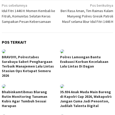
Navigasi
Pos sebelumnya
Pos berikutnya
Idul Fitri 1446 H: Momen Kembali ke
Beri Rasa Aman, Tim Raimas Kalam
pos
Fitrah, Komunitas Selatan Keras
Munyeng Polres Gresik Patroli
Sampaikan Pesan Kebersamaan
Masif selama libur Idul Fitri 1446 H
POS TERKAIT
BRAVO!!!, Polrestabes
Polres Lamongan Bantu
Surabaya Sabet Penghargaan
Evakuasi Korban Kecelakaan
Terbaik Manajemen Lalu Lintas
Lalu Lintas Di Dagan
Stasiun Ops Ketupat Semeru
2026
Bhabinkamtibmas Blarang
35.936 Anak Muda Main Bareng
Rutin Monitoring Tanaman
di Kapolri Cup 2026, Wakapolri:
Kubis Agar Tumbuh Sesuai
Jangan Cuma Jadi Penonton,
Harapan
Jadilah Talenta Digital