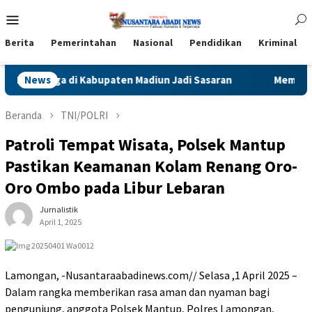
Loncat
Menu
ke
Mobile
konten
Berita
Pemerintahan
Nasional
Pendidikan
Kriminal
bupaten Madiun Jadi Sasaran
News
Membuktikan Tajinya, Jawa T
Beranda
TNI/POLRI
Patroli Tempat Wisata, Polsek Mantup
Pastikan Keamanan Kolam Renang Oro-
Oro Ombo pada Libur Lebaran
Jurnalistik
April 1, 2025
Lamongan, -Nusantaraabadinews.com// Selasa ,1 April 2025 –
Dalam rangka memberikan rasa aman dan nyaman bagi
pengunjung, anggota Polsek Mantup, Polres Lamongan,