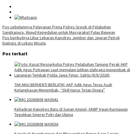
Navigasi
Pos sebelumnya
Pelayanan Prima Polres Gresik di Pelabuhan
Sangkapura, Wujud Kepedulian untuk Masyarakat Pulau Bawean
pos
Pos berikutnya
Libur Lebaran Kapolres Jember dan Jajaran Patroli
Dialogis di Lokasi Wisata
Pos terkait
TAK MAU BERHENTI BERLATIH: AKP Adik Agus Terus Asah
Ketangkasan Menembak, “Skill Harus Tetap Dijaga”
Kehadiran Kapolres Baru di Sunan Ampel, AKBP Irwan Kurniawan
Teguhkan Sinergi Polri dan Ulama
Kapolsek Krembangan dan Bhayangkari Panen Sawi Caisim,