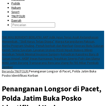
Politik
Hukum
Sport
TNI/POLRI
Daerah
News
TAK MAU BERHENTI BERLATIH: AKP Adik Agus Terus Asah Ketangkasan
Menembak, “Skill Harus Tetap Dijaga”
Warga Karangduren Pakisaji,
Serbu Program Shuling, Penuh berkah dan Manfaat
Operasi Batu Saluran
Kemih Tanpa Sayatan, Layanan Urologi RSUD Ngudi Waluyo Wlingi
Andalkan Teknik Minimal Invasive Surgery
Kehadiran Kapolres Baru di
Sunan Ampel, AKBP Irwan Kurniawan Teguhkan Sinergi Polri dan Ulama
MAKI Jatim Dorong Transparansi Rencana Utang Rp785 Miliar Pemkab
Jember
Beranda
TNI/POLRI
Penanganan Longsor di Pacet, Polda Jatim Buka
Posko Identifikasi Korban
Penanganan Longsor di Pacet,
Polda Jatim Buka Posko