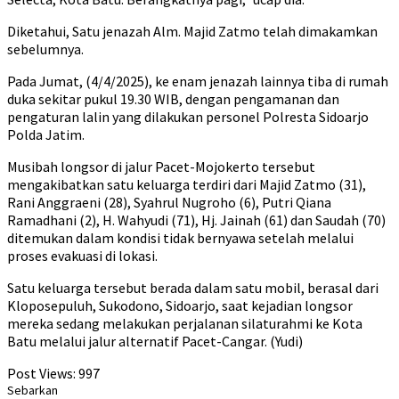
Diketahui, Satu jenazah Alm. Majid Zatmo telah dimakamkan
sebelumnya.
Pada Jumat, (4/4/2025), ke enam jenazah lainnya tiba di rumah
duka sekitar pukul 19.30 WIB, dengan pengamanan dan
pengaturan lalin yang dilakukan personel Polresta Sidoarjo
Polda Jatim.
Musibah longsor di jalur Pacet-Mojokerto tersebut
mengakibatkan satu keluarga terdiri dari Majid Zatmo (31),
Rani Anggraeni (28), Syahrul Nugroho (6), Putri Qiana
Ramadhani (2), H. Wahyudi (71), Hj. Jainah (61) dan Saudah (70)
ditemukan dalam kondisi tidak bernyawa setelah melalui
proses evakuasi di lokasi.
Satu keluarga tersebut berada dalam satu mobil, berasal dari
Kloposepuluh, Sukodono, Sidoarjo, saat kejadian longsor
mereka sedang melakukan perjalanan silaturahmi ke Kota
Batu melalui jalur alternatif Pacet-Cangar. (Yudi)
Post Views:
997
Sebarkan