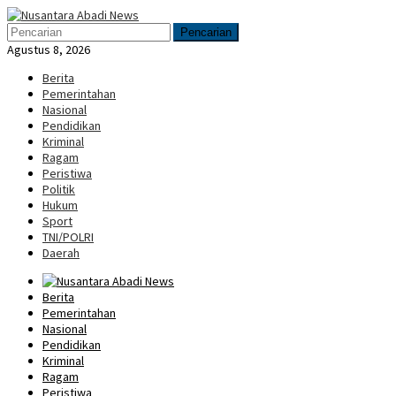
Loncat
Menu
ke
Mobile
Pencarian
konten
Agustus 8, 2026
Berita
Pemerintahan
Nasional
Pendidikan
Kriminal
Ragam
Peristiwa
Politik
Hukum
Sport
TNI/POLRI
Daerah
Berita
Pemerintahan
Nasional
Pendidikan
Kriminal
Ragam
Peristiwa