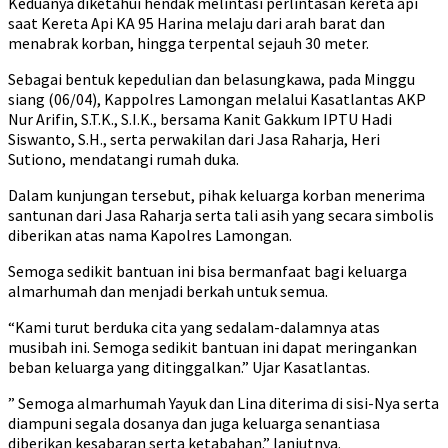
Keduanya diketahui hendak melintasi perlintasan kereta api
saat Kereta Api KA 95 Harina melaju dari arah barat dan
menabrak korban, hingga terpental sejauh 30 meter.
Sebagai bentuk kepedulian dan belasungkawa, pada Minggu
siang (06/04), Kappolres Lamongan melalui Kasatlantas AKP
Nur Arifin, S.T.K., S.I.K., bersama Kanit Gakkum IPTU Hadi
Siswanto, S.H., serta perwakilan dari Jasa Raharja, Heri
Sutiono, mendatangi rumah duka.
Dalam kunjungan tersebut, pihak keluarga korban menerima
santunan dari Jasa Raharja serta tali asih yang secara simbolis
diberikan atas nama Kapolres Lamongan.
Semoga sedikit bantuan ini bisa bermanfaat bagi keluarga
almarhumah dan menjadi berkah untuk semua.
“Kami turut berduka cita yang sedalam-dalamnya atas
musibah ini. Semoga sedikit bantuan ini dapat meringankan
beban keluarga yang ditinggalkan.” Ujar Kasatlantas.
” Semoga almarhumah Yayuk dan Lina diterima di sisi-Nya serta
diampuni segala dosanya dan juga keluarga senantiasa
diberikan kesabaran serta ketabahan.” lanjutnya.