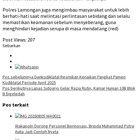
Polres Lamongan juga mengimbau masyarakat untuk lebih
berhati-hati saat melintasi perlintasan sebidang dan selalu
memastikan keamanan sebelum menyeberang, guna
menghindari kejadian serupa di masa mendatang.(red)
Post Views:
207
Sebarkan
Navigasi
Pos sebelumnya
Dankodiklatal Resmikan Kenaikan Pangkat Pamen
Kodiklatal Periode April 2025
pos
Pos berikutnya
Lapas Sidoarjo Gelar Razia Rutin, Kamar Hunian 10B Blok
B Digeledah
Pos terkait
Wakapolri Dorong Personel Berinovasi, Bripda Muhammad Putra
Aulia Jadi Contoh Nyata