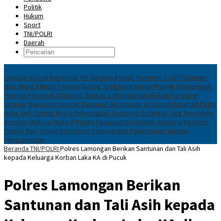
Politik
Hukum
Sport
TNI/POLRI
Daerah
News
Langgar Aturan Karantina: PN Surabaya Vonis Pengirim 2.697 Tanaman
Hias Ilegal 5 Bulan Penjara
Sidang Tuntutan Korupsi Proyek Pengerukan
Pelindo Regional 3 Diskors, Berkas 1.000 Halaman Belum Rampung
Dicetak
Wakapolri Dorong Personel Berinovasi, Bripda Muhammad Putra
Aulia Jadi Contoh Nyata
Polrestabes Surabaya Amankan Tiga Tersangka
Serobot Ruko di Ngagel
Polres Pasuruan Nonjobkan Anggota Reskrim
Polsek Beji, Wujud Komitmen Transparansi Penanganan Dugaan
Penganiayaan
Beranda
TNI/POLRI
Polres Lamongan Berikan Santunan dan Tali Asih
kepada Keluarga Korban Laka KA di Pucuk
Polres Lamongan Berikan
Santunan dan Tali Asih kepada