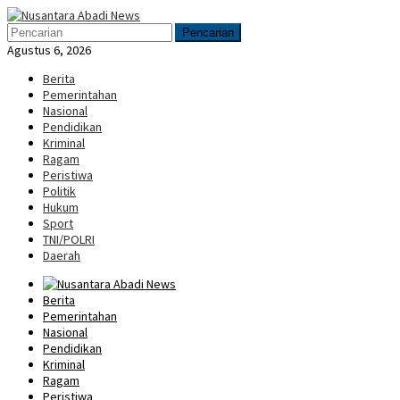
Loncat
Menu
ke
Mobile
Pencarian
konten
Agustus 6, 2026
Berita
Pemerintahan
Nasional
Pendidikan
Kriminal
Ragam
Peristiwa
Politik
Hukum
Sport
TNI/POLRI
Daerah
Berita
Pemerintahan
Nasional
Pendidikan
Kriminal
Ragam
Peristiwa