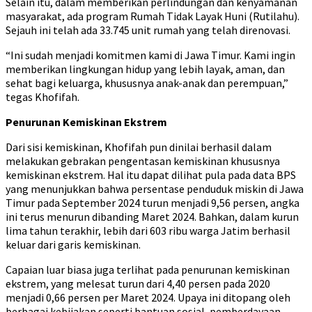
Selain itu, dalam memberikan perlindungan dan kenyamanan
masyarakat, ada program Rumah Tidak Layak Huni (Rutilahu).
Sejauh ini telah ada 33.745 unit rumah yang telah direnovasi.
“Ini sudah menjadi komitmen kami di Jawa Timur. Kami ingin
memberikan lingkungan hidup yang lebih layak, aman, dan
sehat bagi keluarga, khususnya anak-anak dan perempuan,”
tegas Khofifah.
Penurunan Kemiskinan Ekstrem
Dari sisi kemiskinan, Khofifah pun dinilai berhasil dalam
melakukan gebrakan pengentasan kemiskinan khususnya
kemiskinan ekstrem. Hal itu dapat dilihat pula pada data BPS
yang menunjukkan bahwa persentase penduduk miskin di Jawa
Timur pada September 2024 turun menjadi 9,56 persen, angka
ini terus menurun dibanding Maret 2024. Bahkan, dalam kurun
lima tahun terakhir, lebih dari 603 ribu warga Jatim berhasil
keluar dari garis kemiskinan.
Capaian luar biasa juga terlihat pada penurunan kemiskinan
ekstrem, yang melesat turun dari 4,40 persen pada 2020
menjadi 0,66 persen per Maret 2024. Upaya ini ditopang oleh
berbagai kebijakan seperti bantuan sosial, pemberdayaan