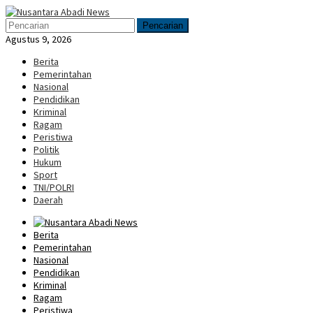
Loncat
Menu
ke
Mobile
Pencarian
konten
Agustus 9, 2026
Berita
Pemerintahan
Nasional
Pendidikan
Kriminal
Ragam
Peristiwa
Politik
Hukum
Sport
TNI/POLRI
Daerah
Berita
Pemerintahan
Nasional
Pendidikan
Kriminal
Ragam
Peristiwa