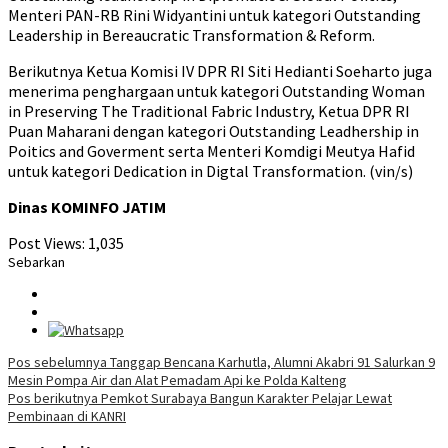
Menteri PAN-RB Rini Widyantini untuk kategori Outstanding
Leadership in Bereaucratic Transformation & Reform.
Berikutnya Ketua Komisi IV DPR RI Siti Hedianti Soeharto juga
menerima penghargaan untuk kategori Outstanding Woman
in Preserving The Traditional Fabric Industry, Ketua DPR RI
Puan Maharani dengan kategori Outstanding Leadhership in
Poitics and Goverment serta Menteri Komdigi Meutya Hafid
untuk kategori Dedication in Digtal Transformation. (vin/s)
Dinas KOMINFO JATIM
Post Views:
1,035
Sebarkan
Navigasi
Pos sebelumnya
Tanggap Bencana Karhutla, Alumni Akabri 91 Salurkan 9
Mesin Pompa Air dan Alat Pemadam Api ke Polda Kalteng
pos
Pos berikutnya
Pemkot Surabaya Bangun Karakter Pelajar Lewat
Pembinaan di KANRI