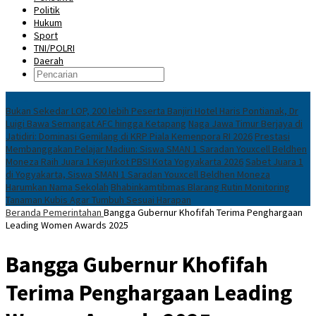
Politik
Hukum
Sport
TNI/POLRI
Daerah
News
Bukan Sekedar LOP, 200 lebih Peserta Banjiri Hotel Haris Pontianak, Dr
Luigi Bawa Semangat AFC hingga Ketapang
Naga Jawa Timur Berjaya di
Jatidiri: Dominasi Gemilang di KRP Piala Kemenpora RI 2026
Prestasi
Membanggakan Pelajar Madiun: Siswa SMAN 1 Saradan Youxcell Beldhen
Moneza Raih Juara 1 Kejurkot PBSI Kota Yogyakarta 2026
Sabet Juara 1
di Yogyakarta, Siswa SMAN 1 Saradan Youxcell Beldhen Moneza
Harumkan Nama Sekolah
Bhabinkamtibmas Blarang Rutin Monitoring
Tanaman Kubis Agar Tumbuh Sesuai Harapan
Beranda
Pemerintahan
Bangga Gubernur Khofifah Terima Penghargaan
Leading Women Awards 2025
Bangga Gubernur Khofifah
Terima Penghargaan Leading