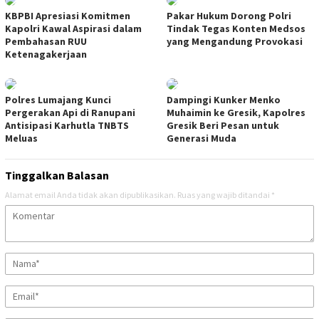
KBPBI Apresiasi Komitmen
Pakar Hukum Dorong Polri
Kapolri Kawal Aspirasi dalam
Tindak Tegas Konten Medsos
Pembahasan RUU
yang Mengandung Provokasi
Ketenagakerjaan
Polres Lumajang Kunci
Dampingi Kunker Menko
Pergerakan Api di Ranupani
Muhaimin ke Gresik, Kapolres
Antisipasi Karhutla TNBTS
Gresik Beri Pesan untuk
Meluas
Generasi Muda
Tinggalkan Balasan
Alamat email Anda tidak akan dipublikasikan.
Ruas yang wajib ditandai
*