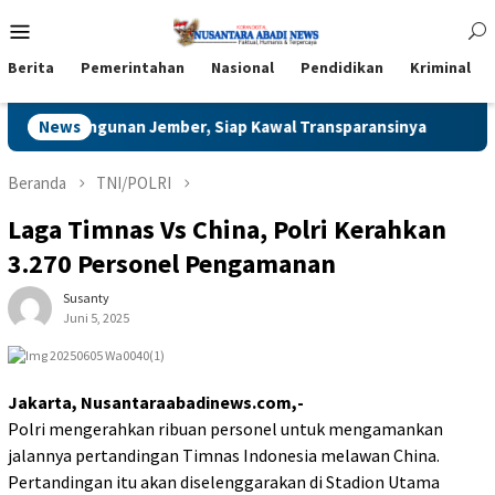
Loncat
Menu
ke
Mobile
konten
Berita
Pemerintahan
Nasional
Pendidikan
Kriminal
 Pembangunan Jember, Siap Kawal Transparansinya
News
Bukan
Beranda
TNI/POLRI
Laga Timnas Vs China, Polri Kerahkan
3.270 Personel Pengamanan
Susanty
Juni 5, 2025
Jakarta, Nusantaraabadinews.com,-
Polri mengerahkan ribuan personel untuk mengamankan
jalannya pertandingan Timnas Indonesia melawan China.
Pertandingan itu akan diselenggarakan di Stadion Utama