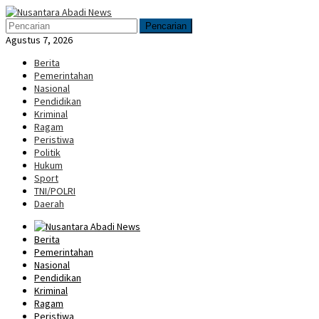
Loncat
Menu
ke
Mobile
Pencarian
konten
Agustus 7, 2026
Berita
Pemerintahan
Nasional
Pendidikan
Kriminal
Ragam
Peristiwa
Politik
Hukum
Sport
TNI/POLRI
Daerah
Berita
Pemerintahan
Nasional
Pendidikan
Kriminal
Ragam
Peristiwa