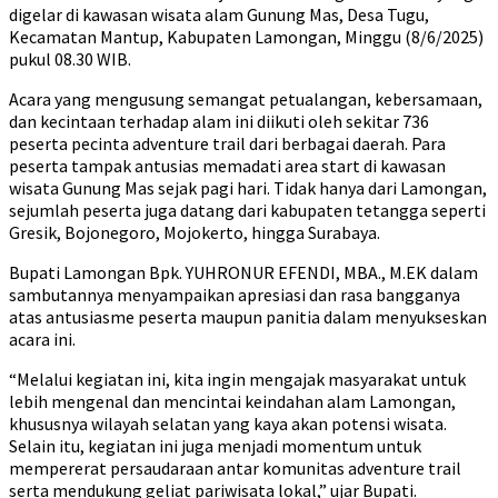
digelar di kawasan wisata alam Gunung Mas, Desa Tugu,
Kecamatan Mantup, Kabupaten Lamongan, Minggu (8/6/2025)
pukul 08.30 WIB.
Acara yang mengusung semangat petualangan, kebersamaan,
dan kecintaan terhadap alam ini diikuti oleh sekitar 736
peserta pecinta adventure trail dari berbagai daerah. Para
peserta tampak antusias memadati area start di kawasan
wisata Gunung Mas sejak pagi hari. Tidak hanya dari Lamongan,
sejumlah peserta juga datang dari kabupaten tetangga seperti
Gresik, Bojonegoro, Mojokerto, hingga Surabaya.
Bupati Lamongan Bpk. YUHRONUR EFENDI, MBA., M.EK dalam
sambutannya menyampaikan apresiasi dan rasa bangganya
atas antusiasme peserta maupun panitia dalam menyukseskan
acara ini.
“Melalui kegiatan ini, kita ingin mengajak masyarakat untuk
lebih mengenal dan mencintai keindahan alam Lamongan,
khususnya wilayah selatan yang kaya akan potensi wisata.
Selain itu, kegiatan ini juga menjadi momentum untuk
mempererat persaudaraan antar komunitas adventure trail
serta mendukung geliat pariwisata lokal,” ujar Bupati.