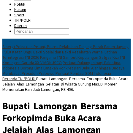
Politik
Hukum
Sport
TNI/POLRI
Daerah
News
Sinergi Polisi dan Petani, Polres Pelabuhan Tanjung Perak Panen Jagung
Pulut Ketan Ungu
Bakti Sosial dan Bakti Kesehatan Warnai Latihan
Terintegrasi TNI 2026
Panglima TNI Sambut Kepulangan Satgas Kizi TNI
Kontingen Garuda XX-V MONUSCO
Perkuat Dukungan bagi Palestina,
Indonesia Dorong Lima Langkah Konkret
Dari Buku Ajar hingga Budaya
Membaca, Presiden Prabowo Perkuat Fondasi SDM Indonesia
Beranda
TNI/POLRI
Bupati Lamongan Bersama Forkopimda Buka Acara
Jelajah Alas Lamongan Selatan Di Wisata Gunung Mas,Di Momen
Memeriakan Hari Jadi Lamongan, KE-456.
Bupati Lamongan Bersama
Forkopimda Buka Acara
Jelajah Alas Lamongan