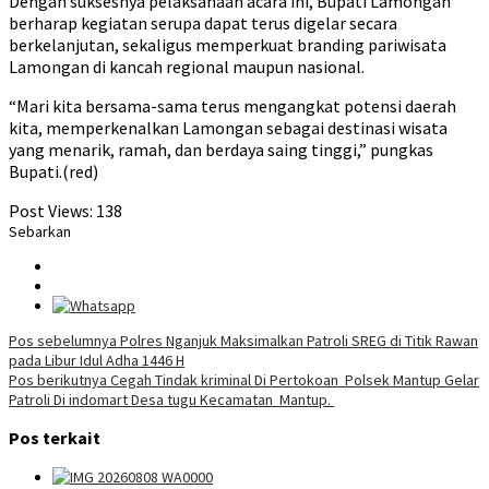
Dengan suksesnya pelaksanaan acara ini, Bupati Lamongan
berharap kegiatan serupa dapat terus digelar secara
berkelanjutan, sekaligus memperkuat branding pariwisata
Lamongan di kancah regional maupun nasional.
“Mari kita bersama-sama terus mengangkat potensi daerah
kita, memperkenalkan Lamongan sebagai destinasi wisata
yang menarik, ramah, dan berdaya saing tinggi,” pungkas
Bupati.(red)
Post Views:
138
Sebarkan
Navigasi
Pos sebelumnya
Polres Nganjuk Maksimalkan Patroli SREG di Titik Rawan
pada Libur Idul Adha 1446 H
pos
Pos berikutnya
Cegah Tindak kriminal Di Pertokoan Polsek Mantup Gelar
Patroli Di indomart Desa tugu Kecamatan Mantup.
Pos terkait