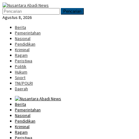
Loncat
Menu
ke
Mobile
Pencarian
konten
Agustus 8, 2026
Berita
Pemerintahan
Nasional
Pendidikan
Kriminal
Ragam
Peristiwa
Politik
Hukum
Sport
TNI/POLRI
Daerah
Berita
Pemerintahan
Nasional
Pendidikan
Kriminal
Ragam
Peristiwa