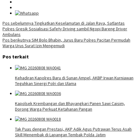
Navigasi
Pos sebelumnya
Tingkatkan Keselamatan di Jalan Raya, Satlantas
Polres Gresik Sosialisasi Safety Driving sambil Ngopi Bareng Driver
pos
Ambulans
Pos berikutnya
SIM Bolo Bhabin, Jurus Baru Polres Pacitan Permudah
Warga Urus Surat Izin Mengemudi
Pos terkait
Kehadiran Kapolres Baru di Sunan Ampel, AKBP Irwan Kurniawan
Teguhkan Sinergi Polri dan Ulama
Kapolsek Krembangan dan Bhayangkari Panen Sawi Caisim,
Dorong Warga Perkuat Ketahanan Pangan
Tak Puas dengan Prestasi, AKP Adik Agus Putrawan Terus Asah
Skill Menembak di Lapangan Tembak Polda Jatim