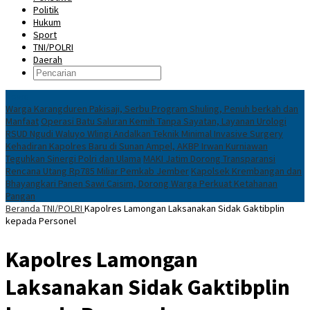
Politik
Hukum
Sport
TNI/POLRI
Daerah
News
Warga Karangduren Pakisaji, Serbu Program Shuling, Penuh berkah dan
Manfaat
Operasi Batu Saluran Kemih Tanpa Sayatan, Layanan Urologi
RSUD Ngudi Waluyo Wlingi Andalkan Teknik Minimal Invasive Surgery
Kehadiran Kapolres Baru di Sunan Ampel, AKBP Irwan Kurniawan
Teguhkan Sinergi Polri dan Ulama
MAKI Jatim Dorong Transparansi
Rencana Utang Rp785 Miliar Pemkab Jember
Kapolsek Krembangan dan
Bhayangkari Panen Sawi Caisim, Dorong Warga Perkuat Ketahanan
Pangan
Beranda
TNI/POLRI
Kapolres Lamongan Laksanakan Sidak Gaktibplin
kepada Personel
Kapolres Lamongan
Laksanakan Sidak Gaktibplin