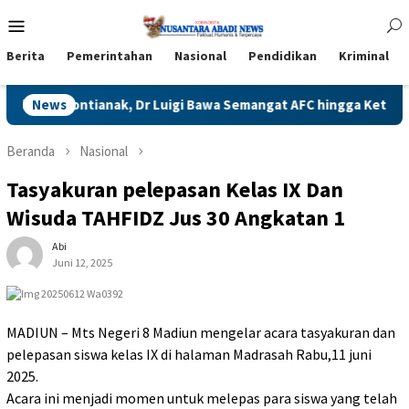
Loncat
Menu
ke
Mobile
konten
Berita
Pemerintahan
Nasional
Pendidikan
Kriminal
aris Pontianak, Dr Luigi Bawa Semangat AFC hingga Ketapang
News
Beranda
Nasional
Tasyakuran pelepasan Kelas IX Dan
Wisuda TAHFIDZ Jus 30 Angkatan 1
Abi
Juni 12, 2025
MADIUN – Mts Negeri 8 Madiun mengelar acara tasyakuran dan
pelepasan siswa kelas IX di halaman Madrasah Rabu,11 juni
2025.
Acara ini menjadi momen untuk melepas para siswa yang telah