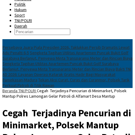
Politik
Hukum
Sport
TNI/POLRI
Daerah
News
Persebaya Juara Piala Presiden 2026, Taklukkan Persib Dramatis Lewat
Adu Penalti 6-5
Sengketa Tagihan Utilitas Apartemen Puncak Bukit Golf
Surabaya Berlanjut, Penyewa Minta Transparansi Meter dan Rincian Biaya
Sengketa Tagihan Utilitas Apartemen Puncak Bukit Golf Surabaya
Berlanjut, Penyewa Minta Transparansi Meter dan Rincian Biaya
Bakti TNI
AD 2026: Layanan Operasi Katarak Gratis Hadir Bagi Masyarakat
Pamekasan-Madura
Tekan Aksi Curat, Curas dan Curanmor, Polsek Tarik
Perkuat Patroli di Titik Rawan
Beranda
TNI/POLRI
Cegah Terjadinya Pencurian di Minimarket, Polsek
Mantup Polres Lamongan Gelar Patroli di Alfamart Desa Mantup
Cegah Terjadinya Pencurian di
Minimarket, Polsek Mantup