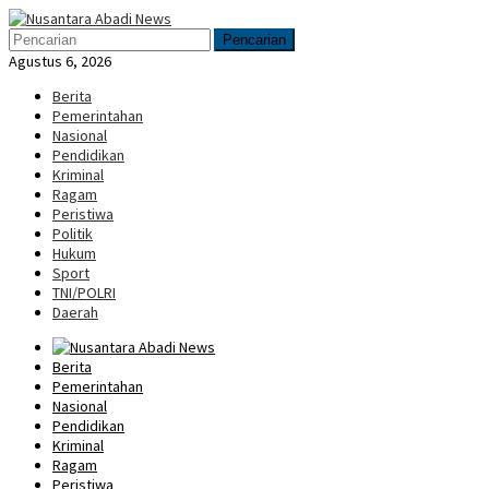
Loncat
Menu
ke
Mobile
Pencarian
konten
Agustus 6, 2026
Berita
Pemerintahan
Nasional
Pendidikan
Kriminal
Ragam
Peristiwa
Politik
Hukum
Sport
TNI/POLRI
Daerah
Berita
Pemerintahan
Nasional
Pendidikan
Kriminal
Ragam
Peristiwa