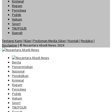
Kriminal
Ragam
Peristiwa
Politik
Hukum
Sport
TNI/POLRI
Daerah
Tentang Kami
|
Iklan
|
Pedoman Media Siber
|
Kontak
|
Redaksi
|
Disclaimer
| © Nusantara Abadi News 2024
Berita
Pemerintahan
Nasional
Pendidikan
Kriminal
Ragam
Peristiwa
Politik
Hukum
Sport
TNI/POLRI
Daerah