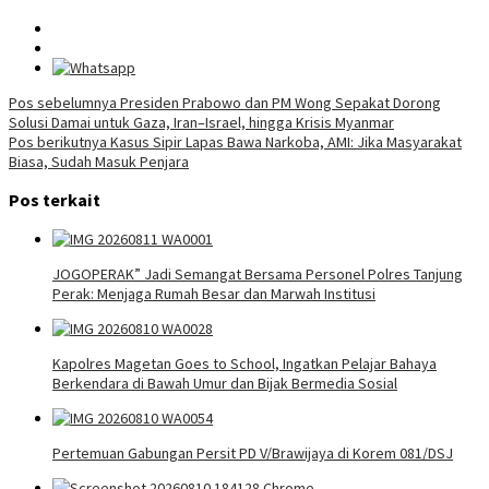
Navigasi
Pos sebelumnya
Presiden Prabowo dan PM Wong Sepakat Dorong
Solusi Damai untuk Gaza, Iran–Israel, hingga Krisis Myanmar
pos
Pos berikutnya
Kasus Sipir Lapas Bawa Narkoba, AMI: Jika Masyarakat
Biasa, Sudah Masuk Penjara
Pos terkait
JOGOPERAK” Jadi Semangat Bersama Personel Polres Tanjung
Perak: Menjaga Rumah Besar dan Marwah Institusi
Kapolres Magetan Goes to School, Ingatkan Pelajar Bahaya
Berkendara di Bawah Umur dan Bijak Bermedia Sosial
Pertemuan Gabungan Persit PD V/Brawijaya di Korem 081/DSJ