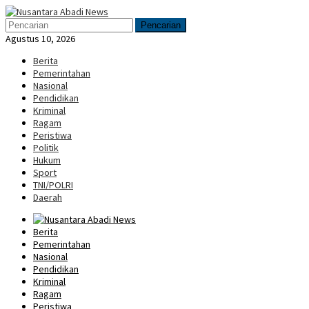
Loncat
Menu
ke
Mobile
Pencarian
konten
Agustus 10, 2026
Berita
Pemerintahan
Nasional
Pendidikan
Kriminal
Ragam
Peristiwa
Politik
Hukum
Sport
TNI/POLRI
Daerah
Berita
Pemerintahan
Nasional
Pendidikan
Kriminal
Ragam
Peristiwa