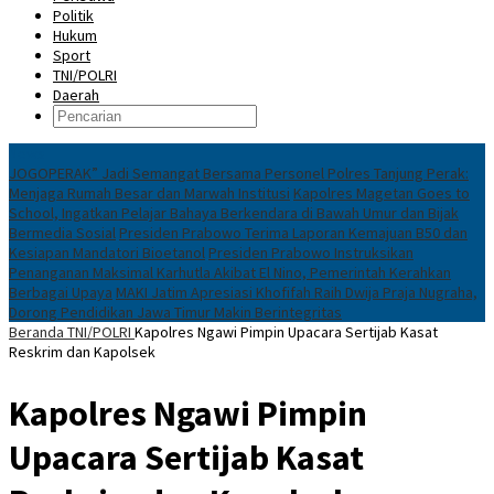
Politik
Hukum
Sport
TNI/POLRI
Daerah
News
JOGOPERAK” Jadi Semangat Bersama Personel Polres Tanjung Perak:
Menjaga Rumah Besar dan Marwah Institusi
Kapolres Magetan Goes to
School, Ingatkan Pelajar Bahaya Berkendara di Bawah Umur dan Bijak
Bermedia Sosial
Presiden Prabowo Terima Laporan Kemajuan B50 dan
Kesiapan Mandatori Bioetanol
Presiden Prabowo Instruksikan
Penanganan Maksimal Karhutla Akibat El Nino, Pemerintah Kerahkan
Berbagai Upaya
MAKI Jatim Apresiasi Khofifah Raih Dwija Praja Nugraha,
Dorong Pendidikan Jawa Timur Makin Berintegritas
Beranda
TNI/POLRI
Kapolres Ngawi Pimpin Upacara Sertijab Kasat
Reskrim dan Kapolsek
Kapolres Ngawi Pimpin
Upacara Sertijab Kasat