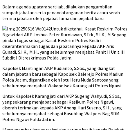
Dalam agenda upacara sertijab, dilakukan pengambilan
sumpah jabatan serta penandatanganan berita acara serah
terima jabatan oleh pejabat lama dan pejabat baru.
Untuk diketahui, Kasat Reskrim Polres
Ngawi dari AKP Joshua Peter Kurniawan, S.Trk., S.I.K., M.Sc yang
pindah tugas sebagai Kasat Reskrim Polres Kediri
diserahterimakan tugas dan jabatannya kepada AKP Aris
Gunadi, S.I.K., M.H., yang sebelumnya menjabat Panit II Unit III
Subdit I Ditreskrimsus Polda Jatim.
Kapolsek Mantingan AKP Budianto, S.Sos., yang diangkat
dalam jabatan baru sebagai Kapolsek Balerejo Polres Madiun
Polda Jatim, digantikan oleh Iptu Heru Muda Santosa yang
sebelumnya menjabat Wakapolsek Karangjati Polres Ngawi
Untuk Kapolsek Karangjati dari AKP Sugeng Wahyudi, S.Sos.,
yang sekarang menjabat sebagai Kasikum Polres Ngawi,
diserah terimakan kepada AKP Anang Hari Suseno, S.H., yang
sebelumnya menjabat sebagai Kasubbag Watpers Bag SDM
Polres Ngawi Polda Jatim.
“Saya memberikan apresiasi dan terima kasih kepada Pejabat