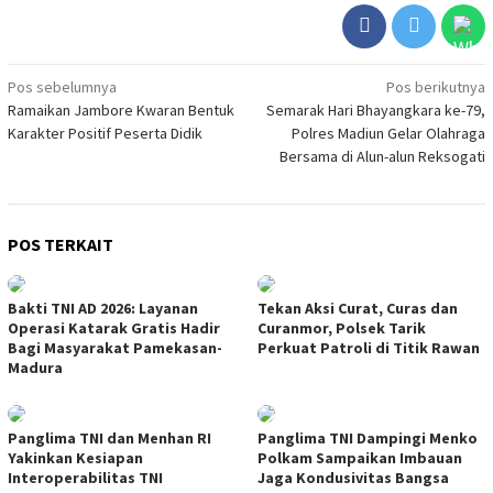
Navigasi
Pos sebelumnya
Pos berikutnya
Ramaikan Jambore Kwaran Bentuk
Semarak Hari Bhayangkara ke-79,
pos
Karakter Positif Peserta Didik
Polres Madiun Gelar Olahraga
Bersama di Alun-alun Reksogati
POS TERKAIT
Bakti TNI AD 2026: Layanan
Tekan Aksi Curat, Curas dan
Operasi Katarak Gratis Hadir
Curanmor, Polsek Tarik
Bagi Masyarakat Pamekasan-
Perkuat Patroli di Titik Rawan
Madura
Panglima TNI dan Menhan RI
Panglima TNI Dampingi Menko
Yakinkan Kesiapan
Polkam Sampaikan Imbauan
Interoperabilitas TNI
Jaga Kondusivitas Bangsa