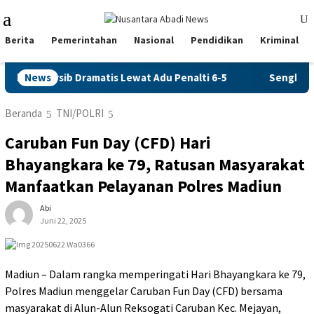
Loncat
Menu
ke
Mobile
konten
Berita
Pemerintahan
Nasional
Pendidikan
Kriminal
an Persib Dramatis Lewat Adu Penalti 6-5
News
Sengketa Tagih
Beranda
TNI/POLRI
Caruban Fun Day (CFD) Hari
Bhayangkara ke 79, Ratusan Masyarakat
Manfaatkan Pelayanan Polres Madiun
Abi
Juni 22, 2025
Madiun – Dalam rangka memperingati Hari Bhayangkara ke 79,
Polres Madiun menggelar Caruban Fun Day (CFD) bersama
masyarakat di Alun-Alun Reksogati Caruban Kec. Mejayan,