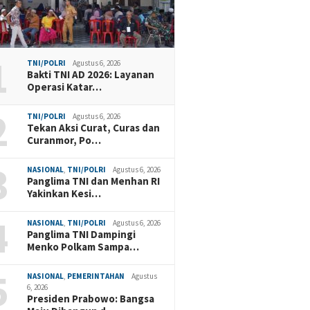
1
TNI/POLRI
Agustus 6, 2026
Bakti TNI AD 2026: Layanan
Operasi Katar…
2
TNI/POLRI
Agustus 6, 2026
Tekan Aksi Curat, Curas dan
Curanmor, Po…
3
NASIONAL
,
TNI/POLRI
Agustus 6, 2026
Panglima TNI dan Menhan RI
Yakinkan Kesi…
4
NASIONAL
,
TNI/POLRI
Agustus 6, 2026
Panglima TNI Dampingi
Menko Polkam Sampa…
5
NASIONAL
,
PEMERINTAHAN
Agustus
6, 2026
Presiden Prabowo: Bangsa