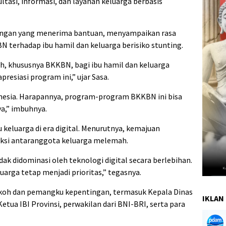
ultasi, informasi, dan layanan keluarga berbasis
angan yang menerima bantuan, menyampaikan rasa
N terhadap ibu hamil dan keluarga berisiko stunting.
ah, khususnya BKKBN, bagi ibu hamil dan keluarga
resiasi program ini,” ujar Sasa.
onesia. Harapannya, program-program BKKBN ini bisa
ya,” imbuhnya.
 keluarga di era digital. Menurutnya, kemajuan
aksi antaranggota keluarga melemah.
dak didominasi oleh teknologi digital secara berlebihan.
arga tetap menjadi prioritas,” tegasnya.
 tokoh dan pemangku kepentingan, termasuk Kepala Dinas
IKLAN 
tua IBI Provinsi, perwakilan dari BNI-BRI, serta para