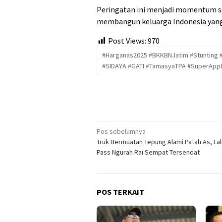
Peringatan ini menjadi momentum s
membangun keluarga Indonesia yang t
Post Views:
970
#Harganas2025 #BKKBNJatim #Stunting #
#SIDAYA #GATI #TamasyaTPA #SuperAp
Navigasi
Pos sebelumnya
Truk Bermuatan Tepung Alami Patah As, Lal
pos
Pass Ngurah Rai Sempat Tersendat
POS TERKAIT