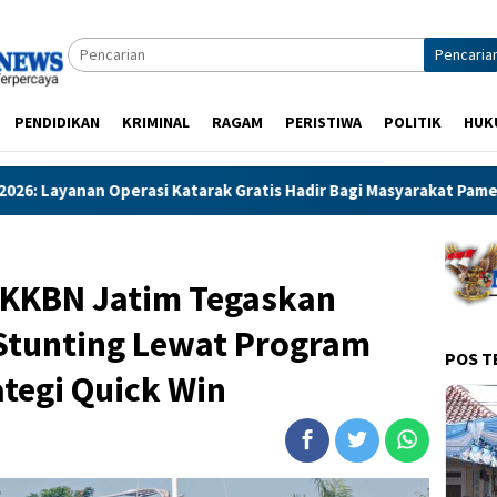
Pencaria
PENDIDIKAN
KRIMINAL
RAGAM
PERISTIWA
POLITIK
HUK
ak Gratis Hadir Bagi Masyarakat Pamekasan-Madura
Tekan 
BKKBN Jatim Tegaskan
Stunting Lewat Program
POS T
ategi Quick Win