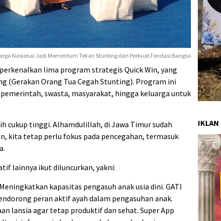
uarga Nasional Jadi Momentum Tekan Stunting dan Perkuat Fondasi Bangsa
erkenalkan lima program strategis Quick Win, yang
ng (Gerakan Orang Tua Cegah Stunting). Program ini
 pemerintah, swasta, masyarakat, hingga keluarga untuk
IKLAN
h cukup tinggi. Alhamdulillah, di Jawa Timur sudah
n, kita tetap perlu fokus pada pencegahan, termasuk
a.
if lainnya ikut diluncurkan, yakni:
Meningkatkan kapasitas pengasuh anak usia dini. GATI
Mendorong peran aktif ayah dalam pengasuhan anak.
an lansia agar tetap produktif dan sehat. Super App