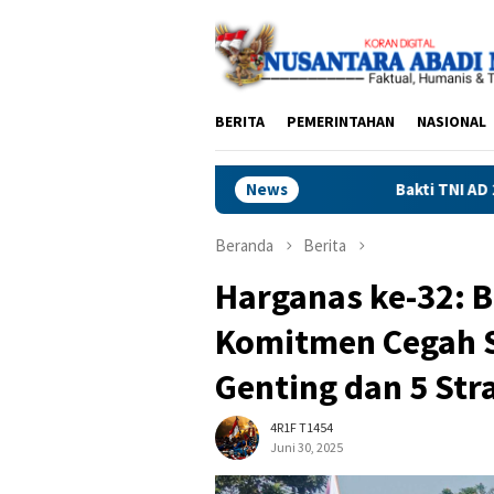
Loncat
ke
konten
BERITA
PEMERINTAHAN
NASIONAL
Bakti TNI AD 2026: Layanan Operasi Katar
News
Beranda
Berita
Harganas ke-32: 
Komitmen Cegah 
Genting dan 5 Str
4R1F T1454
Juni 30, 2025