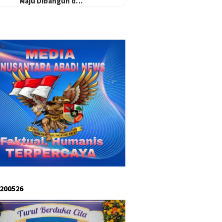
Maju Dibangun d…
 200526