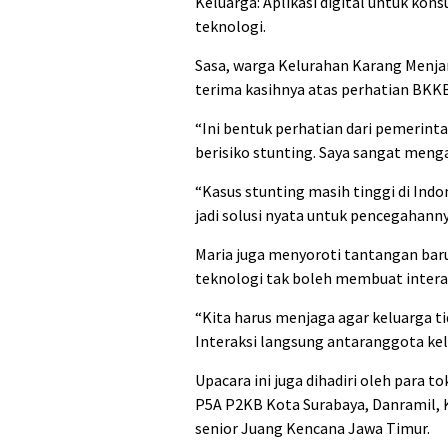
Keluarga: Aplikasi digital untuk kons
teknologi.
Sasa, warga Kelurahan Karang Menj
terima kasihnya atas perhatian BKKB
“Ini bentuk perhatian dari pemerint
berisiko stunting. Saya sangat mengap
“Kasus stunting masih tinggi di Ind
jadi solusi nyata untuk pencegahann
Maria juga menyoroti tantangan baru
teknologi tak boleh membuat inter
“Kita harus menjaga agar keluarga ti
Interaksi langsung antaranggota kelu
Upacara ini juga dihadiri oleh para
P5A P2KB Kota Surabaya, Danramil, Ke
senior Juang Kencana Jawa Timur.