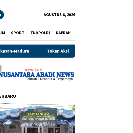
n
AGUSTUS 6, 2026
UM
SPORT
TNI/POLRI
DAERAH
Aksi Curat, Curas dan Curanmor, Polsek Tarik Perkuat Patroli di 
ERBARU