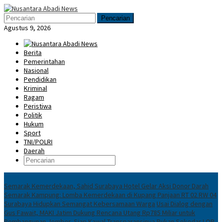
Loncat
Menu
ke
Mobile
Pencarian
konten
Agustus 9, 2026
Berita
Pemerintahan
Nasional
Pendidikan
Kriminal
Ragam
Peristiwa
Politik
Hukum
Sport
TNI/POLRI
Daerah
News
Semarak Kemerdekaan, Sahid Surabaya Hotel Gelar Aksi Donor Darah
Semarak Kampung: Lomba Kemerdekaan di Kupang Panjaan RT 02 RW 04
Surabaya Hidupkan Semangat Kebersamaan Warga
Usai Dialog dengan
Gus Fawait, MAKI Jatim Dukung Rencana Utang Rp785 Miliar untuk
Pembangunan Jember, Siap Kawal Transparansinya
Bukan Sekedar LOP,