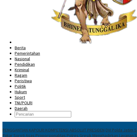
Berita
Pemerintahan
Nasional
Pendidikan
Kriminal
Ragam
Peristiwa
Politik
Hukum
Sport
TNI/POLRI
Daerah
News
PENGGANTIAN KAPOLRI KOMPETENSI ABSOLUT PRESIDEN
DVI Polda Jatim 
Pakar Soroti Asas Proporsionalitas
Polres Gresik Menghadirkan Layanan