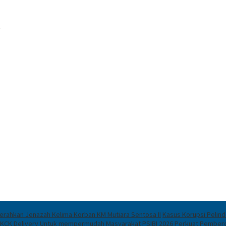
Serahkan Jenazah Kelima Korban KM Mutiara Sentosa II
Kasus Korupsi Pelind
 SKCK Delivery Untuk mempermudah Masyarakat
PSIBI 2026 Perkuat Pemberd