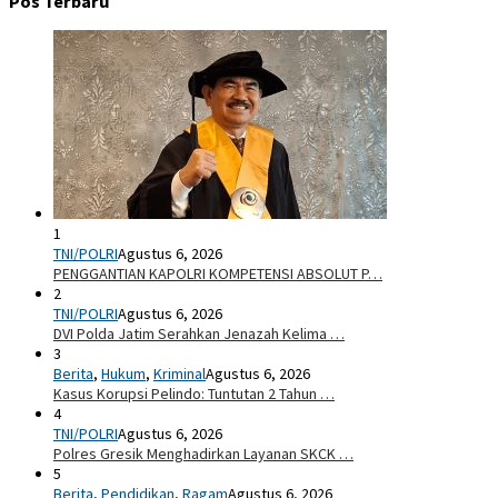
Pos Terbaru
1
TNI/POLRI
Agustus 6, 2026
PENGGANTIAN KAPOLRI KOMPETENSI ABSOLUT P…
2
TNI/POLRI
Agustus 6, 2026
DVI Polda Jatim Serahkan Jenazah Kelima …
3
Berita
,
Hukum
,
Kriminal
Agustus 6, 2026
Kasus Korupsi Pelindo: Tuntutan 2 Tahun …
4
TNI/POLRI
Agustus 6, 2026
Polres Gresik Menghadirkan Layanan SKCK …
5
Berita
,
Pendidikan
,
Ragam
Agustus 6, 2026