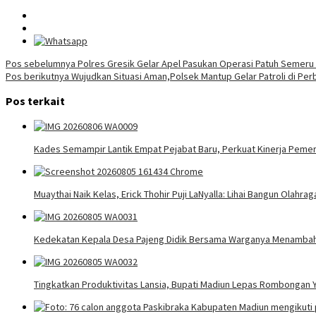
Navigasi
Pos sebelumnya
Polres Gresik Gelar Apel Pasukan Operasi Patuh Semeru 2
Pos berikutnya
Wujudkan Situasi Aman,Polsek Mantup Gelar Patroli di P
pos
Pos terkait
Kades Semampir Lantik Empat Pejabat Baru, Perkuat Kinerja Pemer
Muaythai Naik Kelas, Erick Thohir Puji LaNyalla: Lihai Bangun Olahra
Kedekatan Kepala Desa Pajeng Didik Bersama Warganya Menamba
Tingkatkan Produktivitas Lansia, Bupati Madiun Lepas Rombongan 