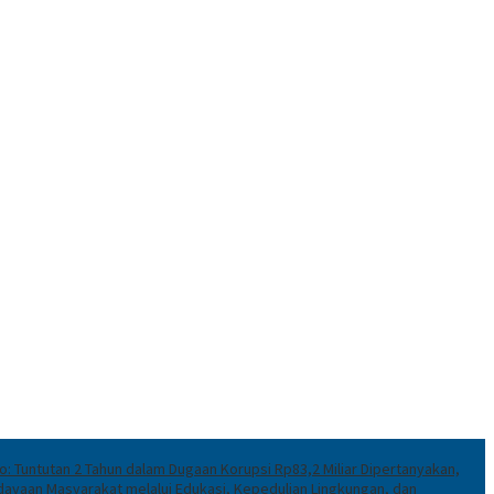
o: Tuntutan 2 Tahun dalam Dugaan Korupsi Rp83,2 Miliar Dipertanyakan,
ayaan Masyarakat melalui Edukasi, Kepedulian Lingkungan, dan