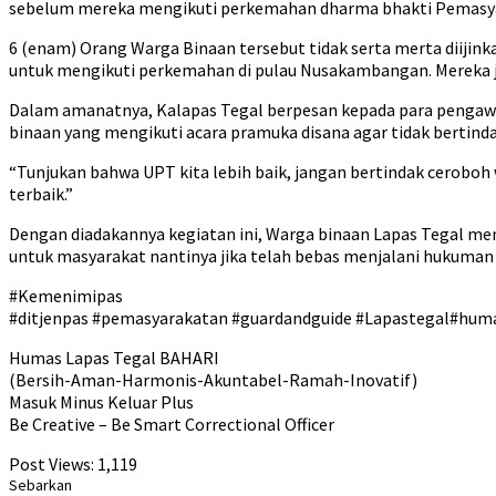
sebelum mereka mengikuti perkemahan dharma bhakti Pemasy
6 (enam) Orang Warga Binaan tersebut tidak serta merta diijin
untuk mengikuti perkemahan di pulau Nusakambangan. Mereka juga
Dalam amanatnya, Kalapas Tegal berpesan kepada para pengawal 
binaan yang mengikuti acara pramuka disana agar tidak bertind
“Tunjukan bahwa UPT kita lebih baik, jangan bertindak ceroboh
terbaik.”
Dengan diadakannya kegiatan ini, Warga binaan Lapas Tegal menj
untuk masyarakat nantinya jika telah bebas menjalani hukuman 
#Kemenimipas
#ditjenpas #pemasyarakatan #guardandguide #Lapastegal#hum
Humas Lapas Tegal BAHARI
(Bersih-Aman-Harmonis-Akuntabel-Ramah-Inovatif)
Masuk Minus Keluar Plus
Be Creative – Be Smart Correctional Officer
Post Views:
1,119
Sebarkan