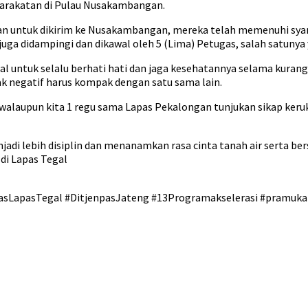
arakatan di Pulau Nusakambangan.
kan untuk dikirim ke Nusakambangan, mereka telah memenuhi syara
 didampingi dan dikawal oleh 5 (Lima) Petugas, salah satunya ya
untuk selalu berhati hati dan jaga kesehatannya selama kurang le
ak negatif harus kompak dengan satu sama lain.
 walaupun kita 1 regu sama Lapas Pekalongan tunjukan sikap keru
adi lebih disiplin dan menanamkan rasa cinta tanah air serta bers
di Lapas Tegal
asLapasTegal #DitjenpasJateng #13Programakselerasi #pramuk