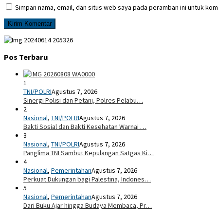
Simpan nama, email, dan situs web saya pada peramban ini untuk kom
Pos Terbaru
1
TNI/POLRI
Agustus 7, 2026
Sinergi Polisi dan Petani, Polres Pelabu…
2
Nasional
,
TNI/POLRI
Agustus 7, 2026
Bakti Sosial dan Bakti Kesehatan Warnai …
3
Nasional
,
TNI/POLRI
Agustus 7, 2026
Panglima TNI Sambut Kepulangan Satgas Ki…
4
Nasional
,
Pemerintahan
Agustus 7, 2026
Perkuat Dukungan bagi Palestina, Indones…
5
Nasional
,
Pemerintahan
Agustus 7, 2026
Dari Buku Ajar hingga Budaya Membaca, Pr…