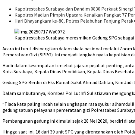
Kapolrestabes Surabaya dan Dandim 0830 Perkuat Sinergi
Kapolres Madiun Pimpin Upacara Kenaikan Pangkat 77 Per
Hari Bhayangkara ke-80, Polres Pelabuhan Tanjung Perak 
Kapolrestabes Surabaya meresmikan Gedung SPG sebagai p
Acara ini turut disinergikan dalam skala nasional melalui Zoom
Pemerataan Gizi (SPPG). Ini menjadi langkah nyata kepolisian 
Hadir dalam kesempatan tersebut jajaran pejabat penting, ant
Kota Surabaya, Kepala Dinas Pendidikan, Kepala Dinas Kesehatan
Gedung SPG Berdiri di Eks Rumah Sakit Ahmad Dahlan, Kini Jadi
Dalam sambutannya, Kombes Pol Luthfi Sulistiawan mengungkapk
“Tiada kata paling indah selain ungkapan rasa syukur alhamdulil
gedung satuan pelayanan pemerataan gizi Polrestabes Surabaya,”
Pembangunan gedung ini dimulai sejak 28 Mei 2020, berdiri di ata
Hingga saat ini, 16 dari 39 unit SPG yang direncanakan oleh Po