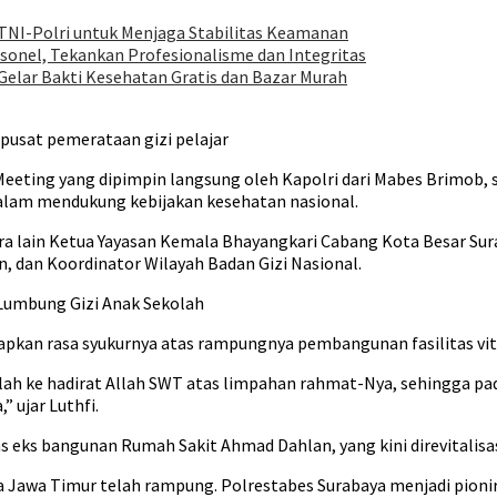
 TNI-Polri untuk Menjaga Stabilitas Keamanan
sonel, Tekankan Profesionalisme dan Integritas
Gelar Bakti Kesehatan Gratis dan Bazar Murah
usat pemerataan gizi pelajar
 Meeting yang dipimpin langsung oleh Kapolri dari Mabes Brimob,
dalam mendukung kebijakan kesehatan nasional.
ara lain Ketua Yayasan Kemala Bhayangkari Cabang Kota Besar Su
, dan Koordinator Wilayah Badan Gizi Nasional.
 Lumbung Gizi Anak Sekolah
an rasa syukurnya atas rampungnya pembangunan fasilitas vital
lah ke hadirat Allah SWT atas limpahan rahmat-Nya, sehingga pada
 ujar Luthfi.
s eks bangunan Rumah Sakit Ahmad Dahlan, yang kini direvitalisasi
lda Jawa Timur telah rampung. Polrestabes Surabaya menjadi pion