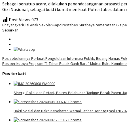
Sebagai penutup acara, dilakukan penandatanganan prasasti pe
Gizi Nasional, sebagai bukti komitmen kuat Polrestabes dalam
Post Views:
973
Bhayangkari
Gizi Anak Sekolah
Kapolrestabes Surabaya
Pemerataan Gizi
pe
Sebarkan
Navigasi
Pos sebelumnya
Perkuat Pengelolaan Informasi Publik, Bidang Humas Pol
Pos berikutnya
Program “1 Tahun Rusak Ganti Baru” Midea: Bukti Komitme
pos
Pos terkait
Sinergi Polisi dan Petani, Polres Pelabuhan Tanjung Perak Panen J
Bakti Sosial dan Bakti Kesehatan Warnai Latihan Terintegrasi TNI 20