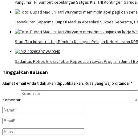
Panglima TNI Sambut Kepulangan Satgas Kizi TNI Kontingen Garud
Tasyakuran Sepasma: Bupati Madiun Apresiasi Sukses Sepasma, P
Studi Tiru Infrastruktur, Pemkab Kuningan Pelajari Keberhasilan K
Satlantas Polres Gresik Tebar Kepedulian Lewat Program Jumat Be
Tinggalkan Balasan
Alamat email Anda tidak akan dipublikasikan.
Ruas yang wajib ditandai
*
Komentar