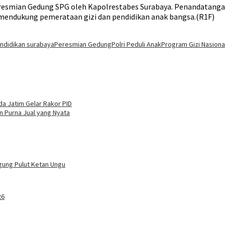
resmian Gedung SPG oleh Kapolrestabes Surabaya. Penandatangan
 mendukung pemerataan gizi dan pendidikan anak bangsa.(R1F)
ndidikan surabaya
Peresmian Gedung
Polri Peduli Anak
Program Gizi Nasiona
da Jatim Gelar Rakor PID
n Purna Jual yang Nyata
agung Pulut Ketan Ungu
26