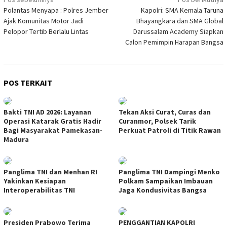
Navigasi
Polantas Menyapa : Polres Jember
Kapolri: SMA Kemala Taruna
pos
Ajak Komunitas Motor Jadi
Bhayangkara dan SMA Global
Pelopor Tertib Berlalu Lintas
Darussalam Academy Siapkan
Calon Pemimpin Harapan Bangsa
POS TERKAIT
Bakti TNI AD 2026: Layanan
Tekan Aksi Curat, Curas dan
Operasi Katarak Gratis Hadir
Curanmor, Polsek Tarik
Bagi Masyarakat Pamekasan-
Perkuat Patroli di Titik Rawan
Madura
Panglima TNI dan Menhan RI
Panglima TNI Dampingi Menko
Yakinkan Kesiapan
Polkam Sampaikan Imbauan
Interoperabilitas TNI
Jaga Kondusivitas Bangsa
Presiden Prabowo Terima
PENGGANTIAN KAPOLRI