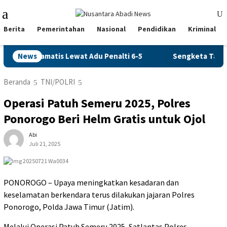
Loncat
Menu
ke
Mobile
konten
Berita
Pemerintahan
Nasional
Pendidikan
Kriminal
sib Dramatis Lewat Adu Penalti 6-5
News
Sengketa Tagihan Uti
Beranda
TNI/POLRI
Operasi Patuh Semeru 2025, Polres
Ponorogo Beri Helm Gratis untuk Ojol
Abi
Juli 21, 2025
PONOROGO – Upaya meningkatkan kesadaran dan
keselamatan berkendara terus dilakukan jajaran Polres
Ponorogo, Polda Jawa Timur (Jatim).
Melalui Operasi Patuh Semeru 2025, Satlantas Polres