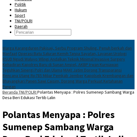
Politik
Hukum
Sport
TNI/POLRI
Daerah
News
Warga Karangduren Pakisaji, Serbu Program Shuling, Penuh berkah dan
Manfaat
Operasi Batu Saluran Kemih Tanpa Sayatan, Layanan Urologi
RSUD Ngudi Waluyo Wlingi Andalkan Teknik Minimal Invasive Surgery
Kehadiran Kapolres Baru di Sunan Ampel, AKBP Irwan Kurniawan
Teguhkan Sinergi Polri dan Ulama
MAKI Jatim Dorong Transparansi
Rencana Utang Rp785 Miliar Pemkab Jember
Kapolsek Krembangan dan
Bhayangkari Panen Sawi Caisim, Dorong Warga Perkuat Ketahanan
Pangan
Beranda
TNI/POLRI
Polantas Menyapa : Polres Sumenep Sambang Warga
Desa Beri Edukasi Tertib Lalin
Polantas Menyapa : Polres
Sumenep Sambang Warga