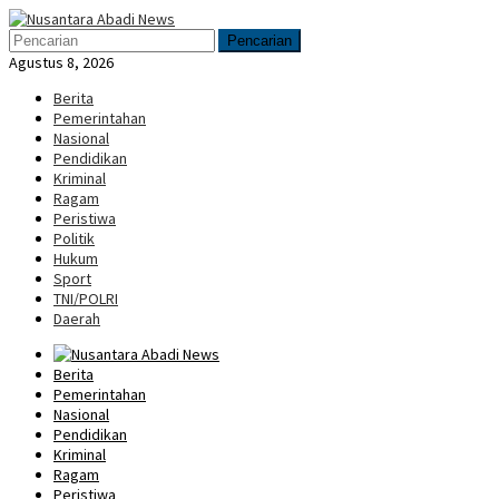
Loncat
Menu
ke
Mobile
Pencarian
konten
Agustus 8, 2026
Berita
Pemerintahan
Nasional
Pendidikan
Kriminal
Ragam
Peristiwa
Politik
Hukum
Sport
TNI/POLRI
Daerah
Berita
Pemerintahan
Nasional
Pendidikan
Kriminal
Ragam
Peristiwa