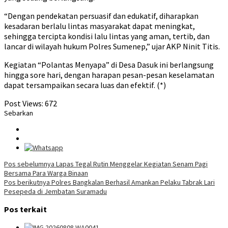
“Dengan pendekatan persuasif dan edukatif, diharapkan
kesadaran berlalu lintas masyarakat dapat meningkat,
sehingga tercipta kondisi lalu lintas yang aman, tertib, dan
lancar di wilayah hukum Polres Sumenep,” ujar AKP Ninit Titis.
Kegiatan “Polantas Menyapa” di Desa Dasuk ini berlangsung
hingga sore hari, dengan harapan pesan-pesan keselamatan
dapat tersampaikan secara luas dan efektif. (*)
Post Views:
672
Sebarkan
Navigasi
Pos sebelumnya
Lapas Tegal Rutin Menggelar Kegiatan Senam Pagi
Bersama Para Warga Binaan
pos
Pos berikutnya
Polres Bangkalan Berhasil Amankan Pelaku Tabrak Lari
Pesepeda di Jembatan Suramadu
Pos terkait