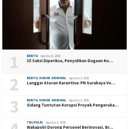
1
BERITA
Agustus 6, 2026
35 Saksi Diperiksa, Penyidikan Dugaan Ko…
2
BERITA
,
HUKUM
,
KRIMINAL
Agustus 5, 2026
Langgar Aturan Karantina: PN Surabaya Vo…
3
BERITA
,
HUKUM
,
KRIMINAL
Agustus 5, 2026
Sidang Tuntutan Korupsi Proyek Pengeruka…
4
TNI/POLRI
Agustus 5, 2026
Wakapolri Dorong Personel Berinovasi, Br…