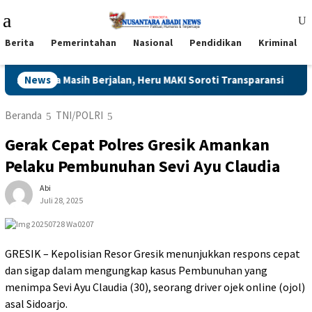
Loncat
Menu
ke
Mobile
konten
Berita
Pemerintahan
Nasional
Pendidikan
Kriminal
h Berjalan, Heru MAKI Soroti Transparansi
News
Langgar Aturan
Beranda
TNI/POLRI
Gerak Cepat Polres Gresik Amankan
Pelaku Pembunuhan Sevi Ayu Claudia
Abi
Juli 28, 2025
GRESIK – Kepolisian Resor Gresik menunjukkan respons cepat
dan sigap dalam mengungkap kasus Pembunuhan yang
menimpa Sevi Ayu Claudia (30), seorang driver ojek online (ojol)
asal Sidoarjo.