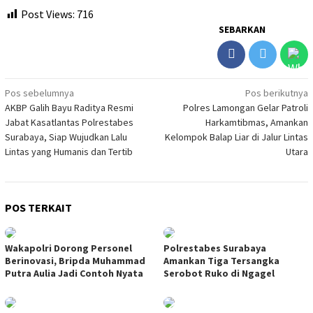
Post Views:
716
SEBARKAN
Navigasi
Pos sebelumnya
Pos berikutnya
AKBP Galih Bayu Raditya Resmi
Polres Lamongan Gelar Patroli
pos
Jabat Kasatlantas Polrestabes
Harkamtibmas, Amankan
Surabaya, Siap Wujudkan Lalu
Kelompok Balap Liar di Jalur Lintas
Lintas yang Humanis dan Tertib
Utara
POS TERKAIT
Wakapolri Dorong Personel
Polrestabes Surabaya
Berinovasi, Bripda Muhammad
Amankan Tiga Tersangka
Putra Aulia Jadi Contoh Nyata
Serobot Ruko di Ngagel