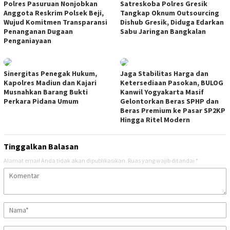
Polres Pasuruan Nonjobkan
Satreskoba Polres Gresik
Anggota Reskrim Polsek Beji,
Tangkap Oknum Outsourcing
Wujud Komitmen Transparansi
Dishub Gresik, Diduga Edarkan
Penanganan Dugaan
Sabu Jaringan Bangkalan
Penganiayaan
Sinergitas Penegak Hukum,
Jaga Stabilitas Harga dan
Kapolres Madiun dan Kajari
Ketersediaan Pasokan, BULOG
Musnahkan Barang Bukti
Kanwil Yogyakarta Masif
Perkara Pidana Umum
Gelontorkan Beras SPHP dan
Beras Premium ke Pasar SP2KP
Hingga Ritel Modern
Tinggalkan Balasan
Alamat email Anda tidak akan dipublikasikan.
Ruas yang wajib ditandai
*