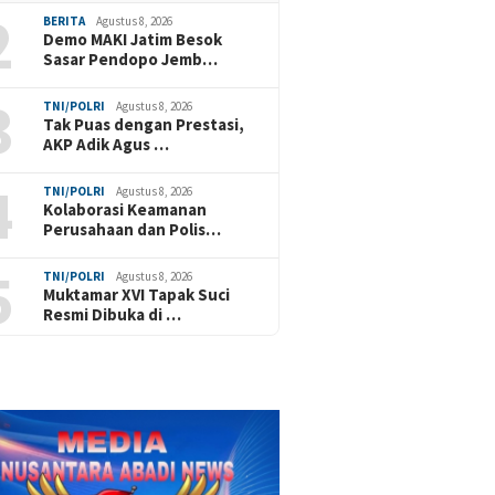
2
BERITA
Agustus 8, 2026
Demo MAKI Jatim Besok
Sasar Pendopo Jemb…
3
TNI/POLRI
Agustus 8, 2026
Tak Puas dengan Prestasi,
AKP Adik Agus …
4
TNI/POLRI
Agustus 8, 2026
Kolaborasi Keamanan
Perusahaan dan Polis…
5
TNI/POLRI
Agustus 8, 2026
Muktamar XVI Tapak Suci
Resmi Dibuka di …