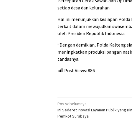
Percepatan Cetak Sawah dan Optima
setiap desa dan kelurahan.
Hal ini menunjukkan kesiapan Polda 
terkait dalam mewujudkan swasemba
oleh Presiden Republik Indonesia.
“Dengan demikian, Polda Kalteng s
meningkatkan produksi pangan nasion
tandasnya.
Post Views:
886
Navigasi
Pos sebelumnya
Ini Sederet Inovasi Layanan Publik yang Dim
pos
Pemkot Surabaya