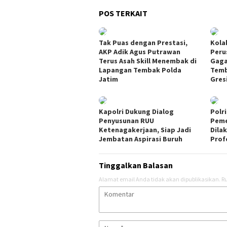
POS TERKAIT
Tak Puas dengan Prestasi,
Kola
AKP Adik Agus Putrawan
Peru
Terus Asah Skill Menembak di
Gaga
Lapangan Tembak Polda
Temb
Jatim
Gres
Kapolri Dukung Dialog
Polr
Penyusunan RUU
Peme
Ketenagakerjaan, Siap Jadi
Dila
Jembatan Aspirasi Buruh
Prof
Tinggalkan Balasan
Alamat email Anda tidak akan dipublikasikan.
Ru