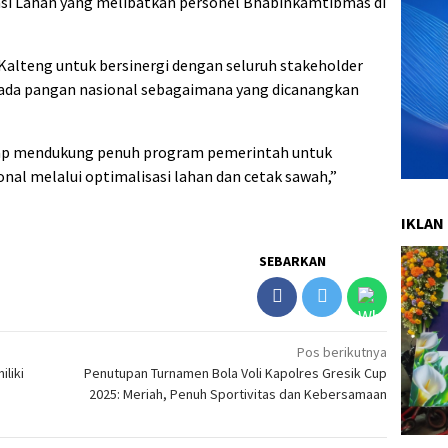
si Lahan yang melibatkan personel Bhabinkamtibmas di
Kalteng untuk bersinergi dengan seluruh stakeholder
da pangan nasional sebagaimana yang dicanangkan
iap mendukung penuh program pemerintah untuk
al melalui optimalisasi lahan dan cetak sawah,”
IKLAN
SEBARKAN
Pos berikutnya
iliki
Penutupan Turnamen Bola Voli Kapolres Gresik Cup
2025: Meriah, Penuh Sportivitas dan Kebersamaan