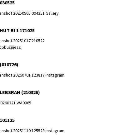
 030525
HUT RI 1 171025
(010726)
 LEBSRAN (210326)
 101125