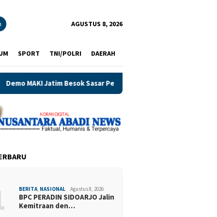
n
AGUSTUS 8, 2026
UM
SPORT
TNI/POLRI
DAERAH
Jatim Besok Sasar Pendopo Jember dan Cabdin, Soroti Dugaan K
ERBARU
1
BERITA
,
NASIONAL
Agustus 8, 2026
BPC PERADIN SIDOARJO Jalin
Kemitraan den…