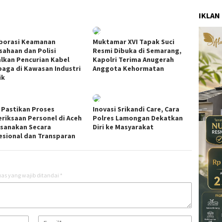
IKLAN
borasi Keamanan
Muktamar XVI Tapak Suci
sahaan dan Polisi
Resmi Dibuka di Semarang,
lkan Pencurian Kabel
Kapolri Terima Anugerah
aga di Kawasan Industri
Anggota Kehormatan
ik
i Pastikan Proses
Inovasi Srikandi Care, Cara
riksaan Personel di Aceh
Polres Lamongan Dekatkan
ksanakan Secara
Diri ke Masyarakat
esional dan Transparan
as yang wajib ditandai
*