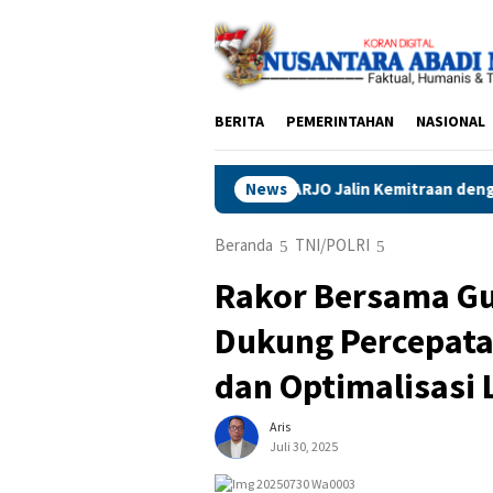
Loncat
ke
konten
BERITA
PEMERINTAHAN
NASIONAL
BPC PERADIN SIDOARJO Jalin Kemitraan dengan DPRD, Sia
News
Beranda
TNI/POLRI
Rakor Bersama G
Dukung Percepat
dan Optimalisasi 
Aris
Juli 30, 2025