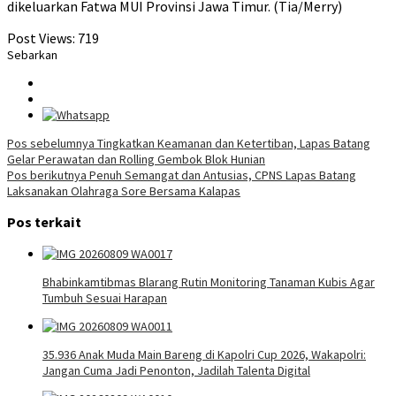
dikeluarkan Fatwa MUI Provinsi Jawa Timur. (Tia/Merry)
Post Views:
719
Sebarkan
Navigasi
Pos sebelumnya
Tingkatkan Keamanan dan Ketertiban, Lapas Batang
Gelar Perawatan dan Rolling Gembok Blok Hunian
pos
Pos berikutnya
Penuh Semangat dan Antusias, CPNS Lapas Batang
Laksanakan Olahraga Sore Bersama Kalapas
Pos terkait
Bhabinkamtibmas Blarang Rutin Monitoring Tanaman Kubis Agar
Tumbuh Sesuai Harapan
35.936 Anak Muda Main Bareng di Kapolri Cup 2026, Wakapolri:
Jangan Cuma Jadi Penonton, Jadilah Talenta Digital