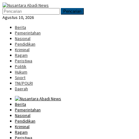
Loncat
Menu
ke
Mobile
Pencarian
konten
Agustus 10, 2026
Berita
Pemerintahan
Nasional
Pendidikan
Kriminal
Ragam
Peristiwa
Politik
Hukum
Sport
TNI/POLRI
Daerah
Berita
Pemerintahan
Nasional
Pendidikan
Kriminal
Ragam
Peristiwa