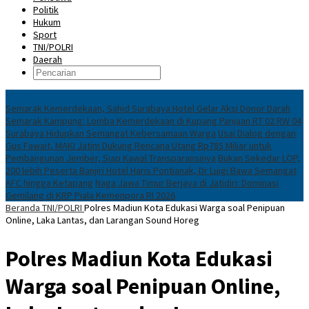
Politik
Hukum
Sport
TNI/POLRI
Daerah
News
Semarak Kemerdekaan, Sahid Surabaya Hotel Gelar Aksi Donor Darah
Semarak Kampung: Lomba Kemerdekaan di Kupang Panjaan RT 02 RW 04
Surabaya Hidupkan Semangat Kebersamaan Warga
Usai Dialog dengan
Gus Fawait, MAKI Jatim Dukung Rencana Utang Rp785 Miliar untuk
Pembangunan Jember, Siap Kawal Transparansinya
Bukan Sekedar LOP,
200 lebih Peserta Banjiri Hotel Haris Pontianak, Dr Luigi Bawa Semangat
AFC hingga Ketapang
Naga Jawa Timur Berjaya di Jatidiri: Dominasi
Gemilang di KRP Piala Kemenpora RI 2026
Beranda
TNI/POLRI
Polres Madiun Kota Edukasi Warga soal Penipuan
Online, Laka Lantas, dan Larangan Sound Horeg
Polres Madiun Kota Edukasi
Warga soal Penipuan Online,