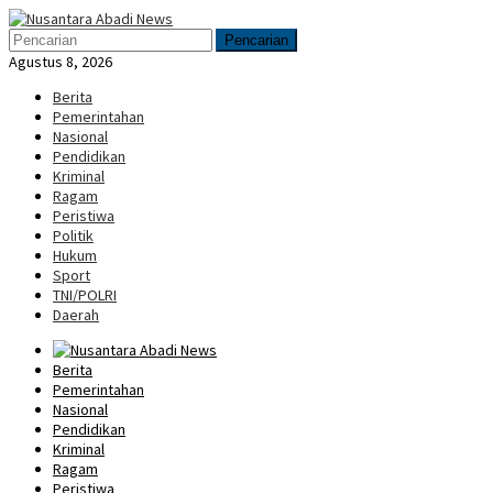
Loncat
Menu
ke
Mobile
Pencarian
konten
Agustus 8, 2026
Berita
Pemerintahan
Nasional
Pendidikan
Kriminal
Ragam
Peristiwa
Politik
Hukum
Sport
TNI/POLRI
Daerah
Berita
Pemerintahan
Nasional
Pendidikan
Kriminal
Ragam
Peristiwa