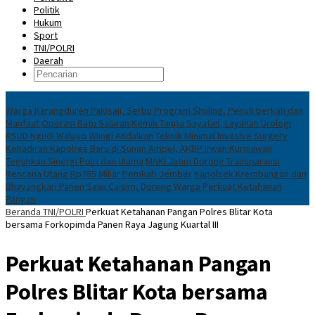
Politik
Hukum
Sport
TNI/POLRI
Daerah
News
Warga Karangduren Pakisaji, Serbu Program Shuling, Penuh berkah dan
Manfaat
Operasi Batu Saluran Kemih Tanpa Sayatan, Layanan Urologi
RSUD Ngudi Waluyo Wlingi Andalkan Teknik Minimal Invasive Surgery
Kehadiran Kapolres Baru di Sunan Ampel, AKBP Irwan Kurniawan
Teguhkan Sinergi Polri dan Ulama
MAKI Jatim Dorong Transparansi
Rencana Utang Rp785 Miliar Pemkab Jember
Kapolsek Krembangan dan
Bhayangkari Panen Sawi Caisim, Dorong Warga Perkuat Ketahanan
Pangan
Beranda
TNI/POLRI
Perkuat Ketahanan Pangan Polres Blitar Kota
bersama Forkopimda Panen Raya Jagung Kuartal III
Perkuat Ketahanan Pangan
Polres Blitar Kota bersama