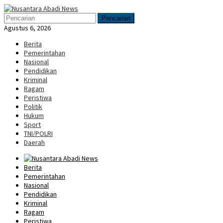
Loncat
Menu
ke
Mobile
Pencarian
konten
Agustus 6, 2026
Berita
Pemerintahan
Nasional
Pendidikan
Kriminal
Ragam
Peristiwa
Politik
Hukum
Sport
TNI/POLRI
Daerah
Berita
Pemerintahan
Nasional
Pendidikan
Kriminal
Ragam
Peristiwa