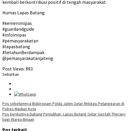
kembali berkontribusi positif di tengah masyarakat.
Humas Lapas Batang
#kemenimipas
#guardandguide
#infoimipas
#pemasyarakatan
#lapasbatang
#SetahunBerdampak
@pemasyarakatanjateng
Post Views:
893
Sebarkan
Navigasi
Pos sebelumnya
Bidpropam Polda Jatim Gelar Mitigasi Pelanggaran di
Polres Madiun Kota
pos
Pos berikutnya
Dukung Pemulihan, Lapas Batang Gelar Gestalt Therapy
bagi Warga Binaan
Pos terkait