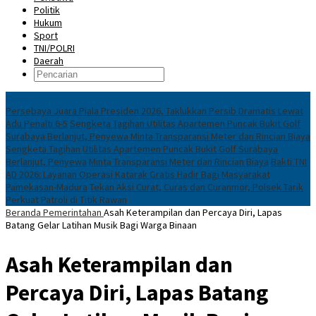
Politik
Hukum
Sport
TNI/POLRI
Daerah
News
Persebaya Juara Piala Presiden 2026, Taklukkan Persib Dramatis Lewat
Adu Penalti 6-5
Sengketa Tagihan Utilitas Apartemen Puncak Bukit Golf
Surabaya Berlanjut, Penyewa Minta Transparansi Meter dan Rincian Biaya
Sengketa Tagihan Utilitas Apartemen Puncak Bukit Golf Surabaya
Berlanjut, Penyewa Minta Transparansi Meter dan Rincian Biaya
Bakti TNI
AD 2026: Layanan Operasi Katarak Gratis Hadir Bagi Masyarakat
Pamekasan-Madura
Tekan Aksi Curat, Curas dan Curanmor, Polsek Tarik
Perkuat Patroli di Titik Rawan
Beranda
Pemerintahan
Asah Keterampilan dan Percaya Diri, Lapas
Batang Gelar Latihan Musik Bagi Warga Binaan
Asah Keterampilan dan
Percaya Diri, Lapas Batang