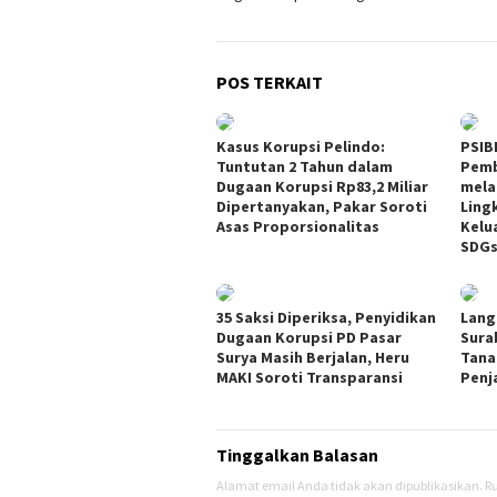
POS TERKAIT
Kasus Korupsi Pelindo:
PSIB
Tuntutan 2 Tahun dalam
Pemb
Dugaan Korupsi Rp83,2 Miliar
mela
Dipertanyakan, Pakar Soroti
Ling
Asas Proporsionalitas
Kelu
SDG
35 Saksi Diperiksa, Penyidikan
Lang
Dugaan Korupsi PD Pasar
Sura
Surya Masih Berjalan, Heru
Tana
MAKI Soroti Transparansi
Penj
Tinggalkan Balasan
Alamat email Anda tidak akan dipublikasikan.
Ru