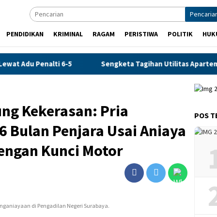
Pencaria
PENDIDIKAN
KRIMINAL
RAGAM
PERISTIWA
POLITIK
HUK
Penalti 6-5
Sengketa Tagihan Utilitas Apartemen Puncak 
ung Kekerasan: Pria
POS T
6 Bulan Penjara Usai Aniaya
engan Kunci Motor
enganiayaan di Pengadilan Negeri Surabaya.