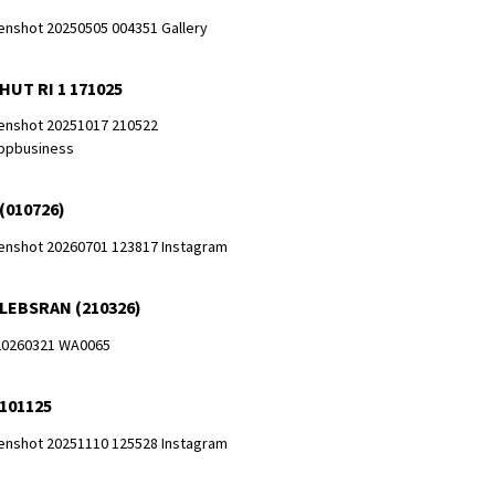
HUT RI 1 171025
(010726)
 LEBSRAN (210326)
 101125