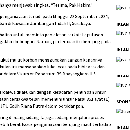
hanya menjawab singkat, “Terima, Pak Hakim.”
penganiayaan terjadi pada Minggu, 22 September 2024,
rban di kawasan Jambangan Indah II, Surabaya.
IKLAN
alina untuk meminta penjelasan terkait keputusan
ngakhiri hubungan. Namun, pertemuan itu berujung pada
IKLAN
mukul mulut korban menggunakan tangan kanannya
lan itu menyebabkan luka lecet pada bibir atas dan
at dalam Visum et Repertum RS Bhayangkara H.S.
IKLAN 
erdakwa dilakukan dengan kesadaran penuh dan unsur
atan terdakwa telah memenuhi unsur Pasal 351 ayat (1)
SPON
JPU Galih Riana Putra dalam persidangan.
ng di ruang sidang. Ia juga sedang menjalani proses
lebih berat kasus penganiayaan berujung maut terhadap
IKLAN