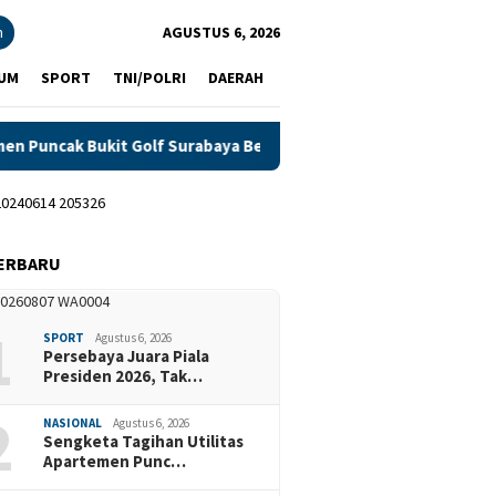
n
AGUSTUS 6, 2026
UM
SPORT
TNI/POLRI
DAERAH
Bukit Golf Surabaya Berlanjut, Penyewa Minta Transparansi Mete
ERBARU
1
SPORT
Agustus 6, 2026
Persebaya Juara Piala
Presiden 2026, Tak…
2
NASIONAL
Agustus 6, 2026
Sengketa Tagihan Utilitas
Apartemen Punc…