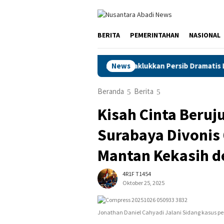
Loncat
ke
konten
BERITA
PEMERINTAHAN
NASIONAL
Juara Piala Presiden 2026, Taklukkan Persib Dramatis Lewat Adu 
News
Beranda
Berita
Kisah Cinta Beruj
Surabaya Divonis 
Mantan Kekasih d
4R1F T1454
Oktober 25, 2025
Jonathan Daniel Cahyadi Jalani Sidang kasus p