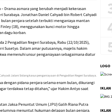
– Drama asmara yang berubah menjadi kekerasan
i Surabaya. Jonathan Daniel Cahyadi bin Robert Cahyadi
am bulan penjara setelah terbukti menganiaya mantan
ry Finley (18), menggunakan kunci motor hingga
an dagu korban.
da 2 Pengadilan Negeri Surabaya, Rabu (22/10/2025),
rri Susetyo. Dalam amar putusannya, majelis hakim
kwa memenuhi unsur penganiayaan sebagaimana diatur
LOGO
Cahyadi Jalani Sidang kasus penganiayaan di Pengadilan Negeri Surabaya.
a dengan pidana penjara selama enam bulan, dikurangi
IKLAN
ar terdakwa tetap ditahan,” ujar Hakim Antyo saat
ntutan Jaksa Penuntut Umum (JPU) Galih Riana Putra
IKLAN
sebelumnya menuntut hukuman delapan bulan penjara.