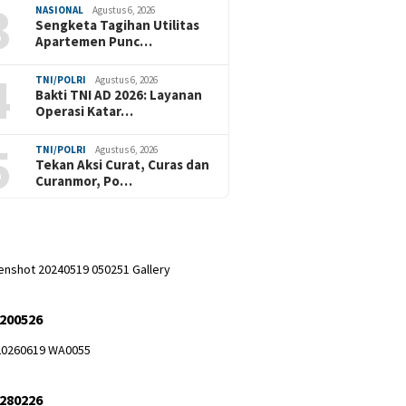
3
NASIONAL
Agustus 6, 2026
Sengketa Tagihan Utilitas
Apartemen Punc…
4
TNI/POLRI
Agustus 6, 2026
Bakti TNI AD 2026: Layanan
Operasi Katar…
5
TNI/POLRI
Agustus 6, 2026
Tekan Aksi Curat, Curas dan
Curanmor, Po…
 200526
 280226