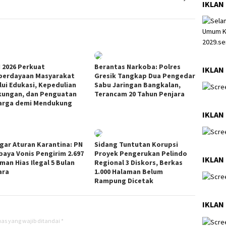
IKLAN
I 2026 Perkuat
Berantas Narkoba: Polres
IKLAN 
erdayaan Masyarakat
Gresik Tangkap Dua Pengedar
lui Edukasi, Kepedulian
Sabu Jaringan Bangkalan,
kungan, dan Penguatan
Terancam 20 Tahun Penjara
arga demi Mendukung
s
IKLAN 
gar Aturan Karantina: PN
Sidang Tuntutan Korupsi
baya Vonis Pengirim 2.697
Proyek Pengerukan Pelindo
IKLAN 
man Hias Ilegal 5 Bulan
Regional 3 Diskors, Berkas
ara
1.000 Halaman Belum
Rampung Dicetak
IKLAN 
as yang wajib ditandai
*