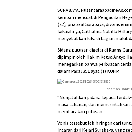
SURABAYA, Nusantaraabadinews.com 
kembali mencuat di Pengadilan Neger
(22), pria asal Surabaya, divonis en
kekasihnya, Cathalina Nabilla Hilla
menyebabkan luka di bagian mulut d
Sidang putusan digelar di Ruang Garu
dipimpin oleh Hakim Ketua Antyo Ha
menegaskan bahwa perbuatan terda
dalam Pasal 351 ayat (1) KUHP.
Jonathan Daniel 
“Menjatuhkan pidana kepada terdakw
masa tahanan, dan memerintahkan ag
membacakan putusan.
Vonis tersebut lebih ringan dari tu
Intaran dari Kejari Surabaya, yang 