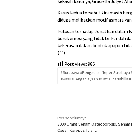
kekasih barunya, Graciella Julyet Ah
Kasus kedua tersebut kini masih berg
diduga melibatkan motif asmara yan
Putusan terhadap Jonathan dalam ka
buruk emosi yang tidak terkendali
kekerasan dalam bentuk apapun tidak
(**)
Post Views:
986
#Surabaya #PengadilanNegeriSurabaya
#KasusPenganiayaan #CathalinaNabilla 
Navigasi
Pos sebelumnya
3000 Orang Senam Osteoporosis, Senam 
pos
Cegah Keropos Tulang