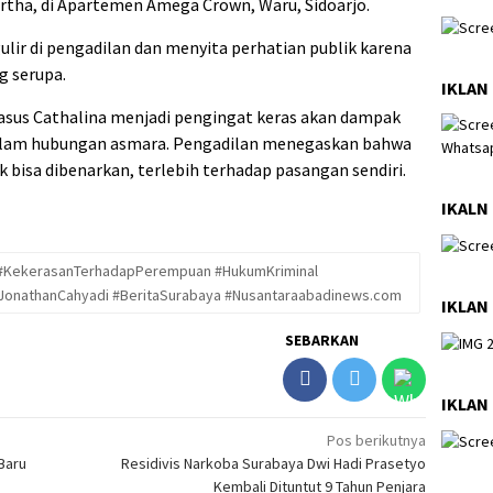
artha, di Apartemen Amega Crown, Waru, Sidoarjo.
ulir di pengadilan dan menyita perhatian publik karena
g serupa.
IKLAN 
sus Cathalina menjadi pengingat keras akan dampak
 dalam hubungan asmara. Pengadilan menegaskan bahwa
 bisa dibenarkan, terlebih terhadap pasangan sendiri.
IKALN 
 #KekerasanTerhadapPerempuan #HukumKriminal
#JonathanCahyadi #BeritaSurabaya #Nusantaraabadinews.com
IKLAN
SEBARKAN
IKLAN
Pos berikutnya
Baru
Residivis Narkoba Surabaya Dwi Hadi Prasetyo
Kembali Dituntut 9 Tahun Penjara