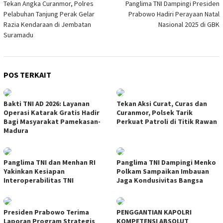
Tekan Angka Curanmor, Polres
Panglima TNI Dampingi Presiden
pos
Pelabuhan Tanjung Perak Gelar
Prabowo Hadiri Perayaan Natal
Razia Kendaraan di Jembatan
Nasional 2025 di GBK
Suramadu
POS TERKAIT
Bakti TNI AD 2026: Layanan
Tekan Aksi Curat, Curas dan
Operasi Katarak Gratis Hadir
Curanmor, Polsek Tarik
Bagi Masyarakat Pamekasan-
Perkuat Patroli di Titik Rawan
Madura
Panglima TNI dan Menhan RI
Panglima TNI Dampingi Menko
Yakinkan Kesiapan
Polkam Sampaikan Imbauan
Interoperabilitas TNI
Jaga Kondusivitas Bangsa
Presiden Prabowo Terima
PENGGANTIAN KAPOLRI
Laporan Program Strategis
KOMPETENSI ABSOLUT