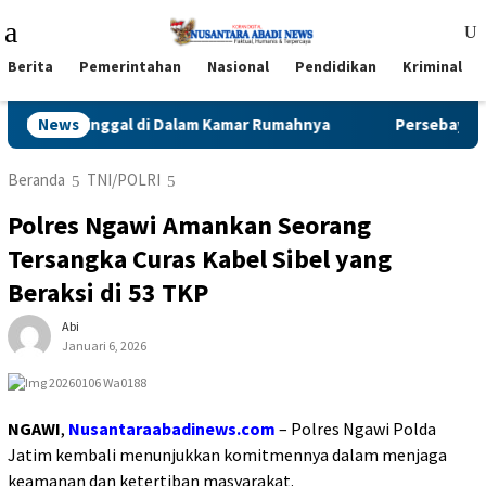
Loncat
Menu
ke
Mobile
konten
Berita
Pemerintahan
Nasional
Pendidikan
Kriminal
an Meninggal di Dalam Kamar Rumahnya
News
Persebaya Juara P
Beranda
TNI/POLRI
Polres Ngawi Amankan Seorang
Tersangka Curas Kabel Sibel yang
Beraksi di 53 TKP
Abi
Januari 6, 2026
NGAWI
,
Nusantaraabadinews.com
– Polres Ngawi Polda
Jatim kembali menunjukkan komitmennya dalam menjaga
keamanan dan ketertiban masyarakat.