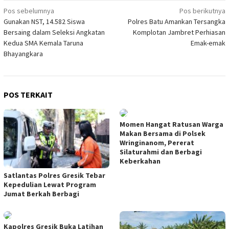
Navigasi
Pos sebelumnya
Pos berikutnya
Gunakan NST, 14.582 Siswa
Polres Batu Amankan Tersangka
pos
Bersaing dalam Seleksi Angkatan
Komplotan Jambret Perhiasan
Kedua SMA Kemala Taruna
Emak-emak
Bhayangkara
POS TERKAIT
Momen Hangat Ratusan Warga
Makan Bersama di Polsek
Wringinanom, Pererat
Silaturahmi dan Berbagi
Keberkahan
Satlantas Polres Gresik Tebar
Kepedulian Lewat Program
Jumat Berkah Berbagi
Kapolres Gresik Buka Latihan