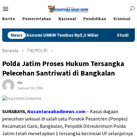
Loncat
Menu
ke
Mobile
konten
Berita
Pemerintahan
Nasional
Pendidikan
Kriminal
3 Miliar
News
Studi Tiru Infrastruktur, Pemkab Kuningan Pel
Beranda
TNI/POLRI
Polda Jatim Proses Hukum Tersangka
Pelecehan Santriwati di Bangkalan
Abi
Januari 10, 2026
SURABAYA
,
Nusantaraabadinews.com
– Kasus dugaan
pelecehan seksual di salah satu Pondok Pesantren (Ponpes)
Kecamatan Galis, Bangkalan, Penyidik Ditreskrimum Polda
Jatim telah menetapkan 1 tersangka berinisial UF selanjutnya