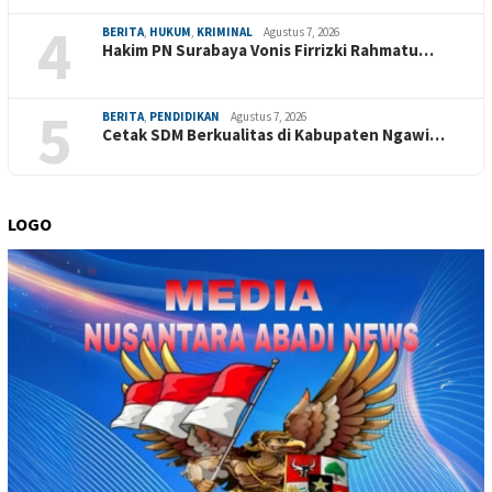
4
BERITA
,
HUKUM
,
KRIMINAL
Agustus 7, 2026
Hakim PN Surabaya Vonis Firrizki Rahmatu…
5
BERITA
,
PENDIDIKAN
Agustus 7, 2026
Cetak SDM Berkualitas di Kabupaten Ngawi…
LOGO