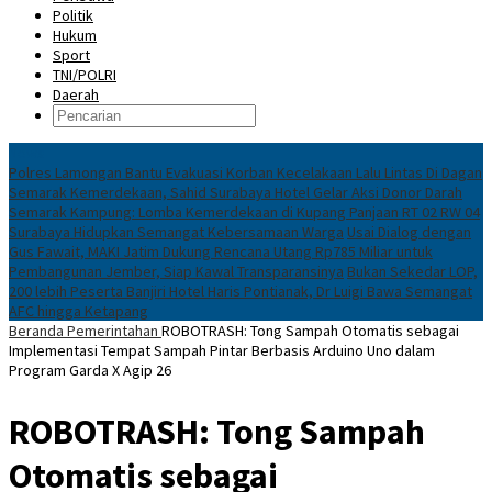
Politik
Hukum
Sport
TNI/POLRI
Daerah
News
Polres Lamongan Bantu Evakuasi Korban Kecelakaan Lalu Lintas Di Dagan
Semarak Kemerdekaan, Sahid Surabaya Hotel Gelar Aksi Donor Darah
Semarak Kampung: Lomba Kemerdekaan di Kupang Panjaan RT 02 RW 04
Surabaya Hidupkan Semangat Kebersamaan Warga
Usai Dialog dengan
Gus Fawait, MAKI Jatim Dukung Rencana Utang Rp785 Miliar untuk
Pembangunan Jember, Siap Kawal Transparansinya
Bukan Sekedar LOP,
200 lebih Peserta Banjiri Hotel Haris Pontianak, Dr Luigi Bawa Semangat
AFC hingga Ketapang
Beranda
Pemerintahan
ROBOTRASH: Tong Sampah Otomatis sebagai
Implementasi Tempat Sampah Pintar Berbasis Arduino Uno dalam
Program Garda X Agip 26
ROBOTRASH: Tong Sampah
Otomatis sebagai