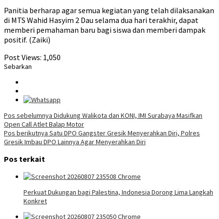
Panitia berharap agar semua kegiatan yang telah dilaksanakan
di MTS Wahid Hasyim 2 Dau selama dua hari terakhir, dapat
memberi pemahaman baru bagi siswa dan memberi dampak
positif. (Zaiki)
Post Views:
1,050
Sebarkan
Navigasi
Pos sebelumnya
Didukung Walikota dan KONI, IMI Surabaya Masifkan
Open Call Atlet Balap Motor
pos
Pos berikutnya
Satu DPO Gangster Gresik Menyerahkan Diri, Polres
Gresik Imbau DPO Lainnya Agar Menyerahkan Diri
Pos terkait
Perkuat Dukungan bagi Palestina, Indonesia Dorong Lima Langkah
Konkret