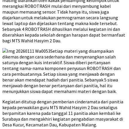
masing diarahkan oleh kakak pendamping kelompok untuk
merangkai ROBOTRASH mulai dari menyambung kabel
maupun memasang sensor. Tidak hanya itu, siswa juga
diajarkan untuk melakukan pemrograman secara langsung
lewat laptop dan dijelaskan tentang makna kode tersebut.
Sebanyak 4 ROBOTRASH dihasilkan melalui kegiatan ini dan
diserahkan kepada sekolah dengan harapan dapat bermanfaat
bagi MTS Wahid Hasyim 2 Dau.
Setiap materi yang disampaikan
dikemas dengan cara sederhana dan menyenangkan salah
satunya dengan kuis interaktif. Siswa diberi pertanyaan
tentang nama-nama komponen penyusun ROBOTRASH dan
cara pembuatannya. Setiap siswa yang menjawab dengan
benar akan mendapat hadiah dari panitia. Sebanyak 5 siswa
menjawab dengan benar pertanyaan dari panitia, hal itu
menunjukkan siswa dapat memahami materi dengan baik.
Kegiatan ditutup dengan pemberian cinderamata dari panitia
kepada perwakilan guru MTS Wahid Hasyim 2 Dau sekaligus
berpamitan karena pada tanggal 11 panitia akan kembali ke
Surabaya dan mengakhiri kegiatan pengabdian masyarakat di
Desa Kucur, Kecamatan Dau, Kabupaten Malang.