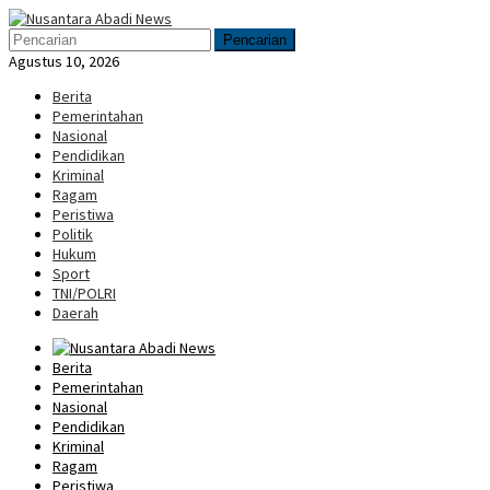
Loncat
Menu
ke
Mobile
Pencarian
konten
Agustus 10, 2026
Berita
Pemerintahan
Nasional
Pendidikan
Kriminal
Ragam
Peristiwa
Politik
Hukum
Sport
TNI/POLRI
Daerah
Berita
Pemerintahan
Nasional
Pendidikan
Kriminal
Ragam
Peristiwa