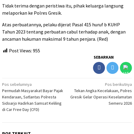
Tidak terima dengan peristiwa itu, pihak keluarga langsung
melaporkan ke Polres Gresik.
Atas perbuatannya, pelaku dijerat Pasal 415 huruf b KUHP
Tahun 2023 tentang perbuatan cabul terhadap anak, dengan
ancaman hukuman maksimal 9 tahun penjara. (Red)
Post Views:
955
SEBARKAN
Navigasi
Pos sebelumnya
Pos berikutnya
Permudah Masyarakat Bayar Pajak
Tekan Angka Kecelakaan, Polres
pos
Kendaraan, Satlantas Polresta
Gresik Gelar Operasi Keselamatan
Sidoarjo Hadirkan Samsat Keliling
Semeru 2026
di Car Free Day (CFD)
POS TERKAIT