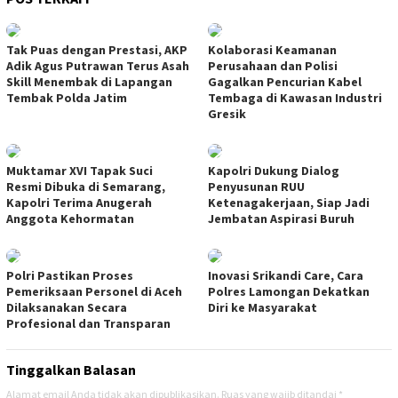
Tak Puas dengan Prestasi, AKP
Kolaborasi Keamanan
Adik Agus Putrawan Terus Asah
Perusahaan dan Polisi
Skill Menembak di Lapangan
Gagalkan Pencurian Kabel
Tembak Polda Jatim
Tembaga di Kawasan Industri
Gresik
Muktamar XVI Tapak Suci
Kapolri Dukung Dialog
Resmi Dibuka di Semarang,
Penyusunan RUU
Kapolri Terima Anugerah
Ketenagakerjaan, Siap Jadi
Anggota Kehormatan
Jembatan Aspirasi Buruh
Polri Pastikan Proses
Inovasi Srikandi Care, Cara
Pemeriksaan Personel di Aceh
Polres Lamongan Dekatkan
Dilaksanakan Secara
Diri ke Masyarakat
Profesional dan Transparan
Tinggalkan Balasan
Alamat email Anda tidak akan dipublikasikan.
Ruas yang wajib ditandai
*