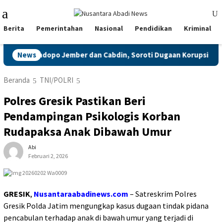
Loncat
Menu
ke
Mobile
konten
Berita
Pemerintahan
Nasional
Pendidikan
Kriminal
r Pendopo Jember dan Cabdin, Soroti Dugaan Korupsi BPOPP hin
News
Beranda
TNI/POLRI
Polres Gresik Pastikan Beri
Pendampingan Psikologis Korban
Rudapaksa Anak Dibawah Umur
Abi
Februari 2, 2026
GRESIK
,
Nusantaraabadinews.com
– Satreskrim Polres
Gresik Polda Jatim mengungkap kasus dugaan tindak pidana
pencabulan terhadap anak di bawah umur yang terjadi di