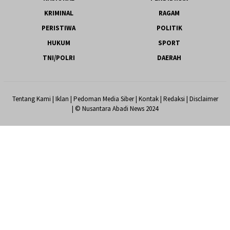
KRIMINAL
RAGAM
PERISTIWA
POLITIK
HUKUM
SPORT
TNI/POLRI
DAERAH
Tentang Kami
|
Iklan
|
Pedoman Media Siber
|
Kontak
|
Redaksi
|
Disclaimer
| © Nusantara Abadi News 2024