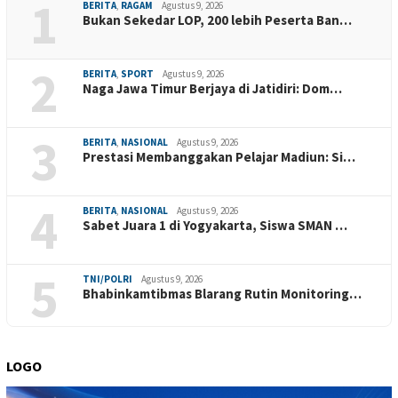
1
BERITA
,
RAGAM
Agustus 9, 2026
Bukan Sekedar LOP, 200 lebih Peserta Ban…
2
BERITA
,
SPORT
Agustus 9, 2026
Naga Jawa Timur Berjaya di Jatidiri: Dom…
3
BERITA
,
NASIONAL
Agustus 9, 2026
Prestasi Membanggakan Pelajar Madiun: Si…
4
BERITA
,
NASIONAL
Agustus 9, 2026
Sabet Juara 1 di Yogyakarta, Siswa SMAN …
5
TNI/POLRI
Agustus 9, 2026
Bhabinkamtibmas Blarang Rutin Monitoring…
LOGO