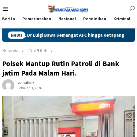
Loncat
Menu
ke
Mobile
konten
Berita
Pemerintahan
Nasional
Pendidikan
Kriminal
emangat AFC hingga Ketapang
News
Naga Jawa Timur Berjaya di J
Beranda
TNI/POLRI
Polsek Mantup Rutin Patroli di Bank
jatim Pada Malam Hari.
Jurnalistik
Februari 3, 2026