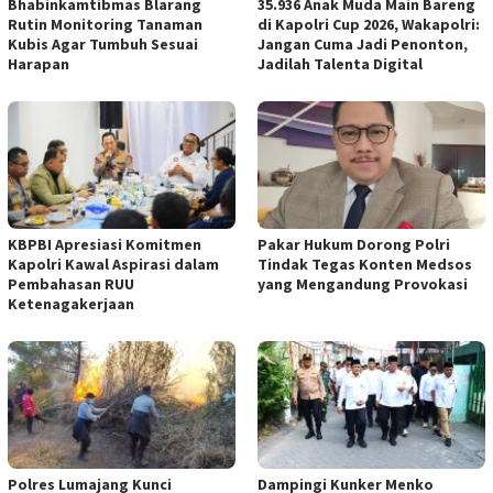
Bhabinkamtibmas Blarang
35.936 Anak Muda Main Bareng
Rutin Monitoring Tanaman
di Kapolri Cup 2026, Wakapolri:
Kubis Agar Tumbuh Sesuai
Jangan Cuma Jadi Penonton,
Harapan
Jadilah Talenta Digital
KBPBI Apresiasi Komitmen
Pakar Hukum Dorong Polri
Kapolri Kawal Aspirasi dalam
Tindak Tegas Konten Medsos
Pembahasan RUU
yang Mengandung Provokasi
Ketenagakerjaan
Polres Lumajang Kunci
Dampingi Kunker Menko