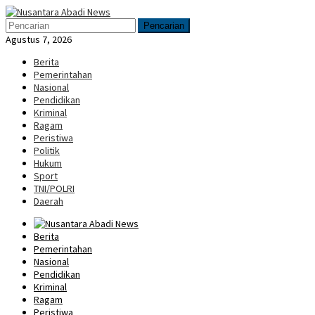
Loncat
Menu
ke
Mobile
Pencarian
konten
Agustus 7, 2026
Berita
Pemerintahan
Nasional
Pendidikan
Kriminal
Ragam
Peristiwa
Politik
Hukum
Sport
TNI/POLRI
Daerah
Berita
Pemerintahan
Nasional
Pendidikan
Kriminal
Ragam
Peristiwa