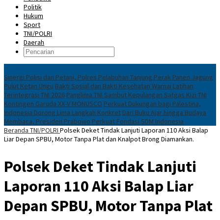
Politik
Hukum
Sport
TNI/POLRI
Daerah
News
Sinergi Polisi dan Petani, Polres Pelabuhan Tanjung Perak Panen Jagung
Pulut Ketan Ungu
Bakti Sosial dan Bakti Kesehatan Warnai Latihan
Terintegrasi TNI 2026
Panglima TNI Sambut Kepulangan Satgas Kizi TNI
Kontingen Garuda XX-V MONUSCO
Perkuat Dukungan bagi Palestina,
Indonesia Dorong Lima Langkah Konkret
Dari Buku Ajar hingga Budaya
Membaca, Presiden Prabowo Perkuat Fondasi SDM Indonesia
Beranda
TNI/POLRI
Polsek Deket Tindak Lanjuti Laporan 110 Aksi Balap
Liar Depan SPBU, Motor Tanpa Plat dan Knalpot Brong Diamankan.
Polsek Deket Tindak Lanjuti
Laporan 110 Aksi Balap Liar
Depan SPBU, Motor Tanpa Plat