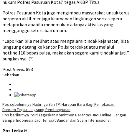
hukum Polres Pasuruan Kota,” tegas AKBP Titus.
Polres Pasuruan Kota juga mengimbau masyarakat untuk terus
berperan aktif menjaga keamanan lingkungan serta segera
melaporkan apabila menemukan adanya aktivitas yang
mengganggu ketertiban umum.
“Laporkan bila melihat atau mengalami tindak kejahatan, bisa
langsung datang ke kantor Polisi terdekat atau melalui
hotline 110 bebas pulsa, maka akan segera kami tindaklanjuti,”
pungkasnya. (*)
Post Views:
893
Sebarkan
Navigasi
Pos sebelumnya
Hadirnya Yon TP, Harapan Baru Bagi Pamekasan,
Danrem Tinjau Langsung Pembangunan
pos
Pos berikutnya
Polri Tegaskan Komitmen Berantas Judi Online, Jangan
Sampai Indonesia Jadi Tempat Bandar dan Scam Internasional
Pos terkait