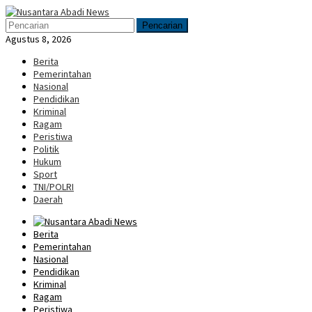
Loncat
Menu
ke
Mobile
Pencarian
konten
Agustus 8, 2026
Berita
Pemerintahan
Nasional
Pendidikan
Kriminal
Ragam
Peristiwa
Politik
Hukum
Sport
TNI/POLRI
Daerah
Berita
Pemerintahan
Nasional
Pendidikan
Kriminal
Ragam
Peristiwa