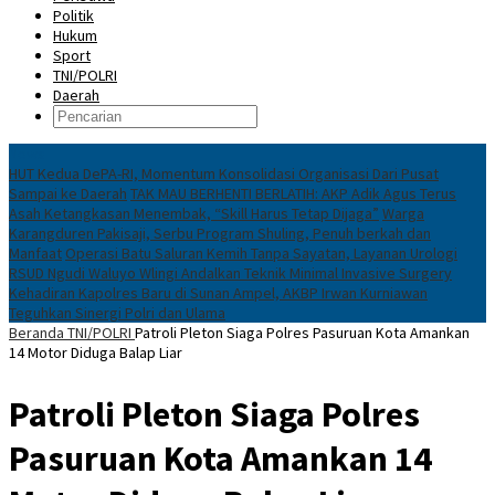
Politik
Hukum
Sport
TNI/POLRI
Daerah
News
HUT Kedua DePA-RI, Momentum Konsolidasi Organisasi Dari Pusat
Sampai ke Daerah
TAK MAU BERHENTI BERLATIH: AKP Adik Agus Terus
Asah Ketangkasan Menembak, “Skill Harus Tetap Dijaga”
Warga
Karangduren Pakisaji, Serbu Program Shuling, Penuh berkah dan
Manfaat
Operasi Batu Saluran Kemih Tanpa Sayatan, Layanan Urologi
RSUD Ngudi Waluyo Wlingi Andalkan Teknik Minimal Invasive Surgery
Kehadiran Kapolres Baru di Sunan Ampel, AKBP Irwan Kurniawan
Teguhkan Sinergi Polri dan Ulama
Beranda
TNI/POLRI
Patroli Pleton Siaga Polres Pasuruan Kota Amankan
14 Motor Diduga Balap Liar
Patroli Pleton Siaga Polres
Pasuruan Kota Amankan 14