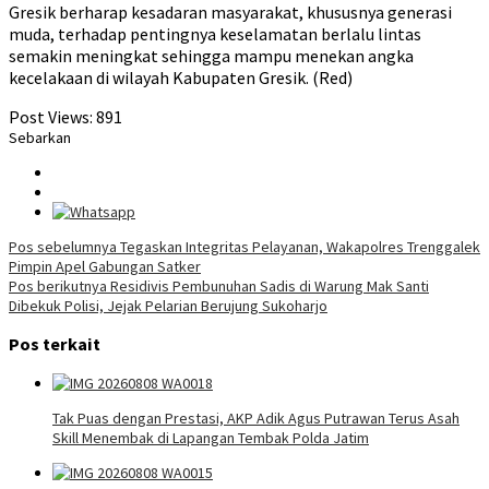
Gresik berharap kesadaran masyarakat, khususnya generasi
muda, terhadap pentingnya keselamatan berlalu lintas
semakin meningkat sehingga mampu menekan angka
kecelakaan di wilayah Kabupaten Gresik. (Red)
Post Views:
891
Sebarkan
Navigasi
Pos sebelumnya
Tegaskan Integritas Pelayanan, Wakapolres Trenggalek
Pimpin Apel Gabungan Satker
pos
Pos berikutnya
Residivis Pembunuhan Sadis di Warung Mak Santi
Dibekuk Polisi, Jejak Pelarian Berujung Sukoharjo
Pos terkait
Tak Puas dengan Prestasi, AKP Adik Agus Putrawan Terus Asah
Skill Menembak di Lapangan Tembak Polda Jatim