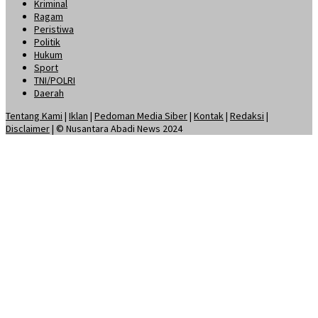
Kriminal
Ragam
Peristiwa
Politik
Hukum
Sport
TNI/POLRI
Daerah
Tentang Kami
|
Iklan
|
Pedoman Media Siber
|
Kontak
|
Redaksi
|
Disclaimer
| © Nusantara Abadi News 2024