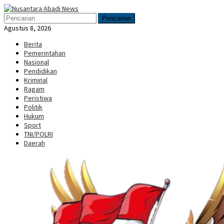
Loncat
Menu
ke
Mobile
Pencarian
konten
Agustus 8, 2026
Berita
Pemerintahan
Nasional
Pendidikan
Kriminal
Ragam
Peristiwa
Politik
Hukum
Sport
TNI/POLRI
Daerah