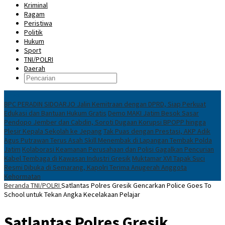
Kriminal
Ragam
Peristiwa
Politik
Hukum
Sport
TNI/POLRI
Daerah
News
BPC PERADIN SIDOARJO Jalin Kemitraan dengan DPRD, Siap Perkuat
Edukasi dan Bantuan Hukum Gratis
Demo MAKI Jatim Besok Sasar
Pendopo Jember dan Cabdin, Soroti Dugaan Korupsi BPOPP hingga
Plesir Kepala Sekolah ke Jepang
Tak Puas dengan Prestasi, AKP Adik
Agus Putrawan Terus Asah Skill Menembak di Lapangan Tembak Polda
Jatim
Kolaborasi Keamanan Perusahaan dan Polisi Gagalkan Pencurian
Kabel Tembaga di Kawasan Industri Gresik
Muktamar XVI Tapak Suci
Resmi Dibuka di Semarang, Kapolri Terima Anugerah Anggota
Kehormatan
Beranda
TNI/POLRI
Satlantas Polres Gresik Gencarkan Police Goes To
School untuk Tekan Angka Kecelakaan Pelajar
Satlantas Polres Gresik