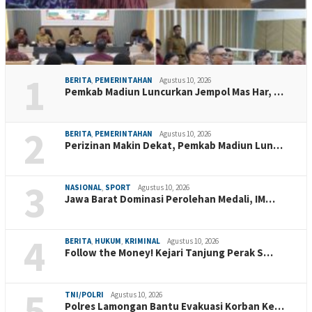
1
BERITA
,
PEMERINTAHAN
Agustus 10, 2026
Pemkab Madiun Luncurkan Jempol Mas Har, …
2
BERITA
,
PEMERINTAHAN
Agustus 10, 2026
Perizinan Makin Dekat, Pemkab Madiun Lun…
3
NASIONAL
,
SPORT
Agustus 10, 2026
Jawa Barat Dominasi Perolehan Medali, IM…
4
BERITA
,
HUKUM
,
KRIMINAL
Agustus 10, 2026
Follow the Money! Kejari Tanjung Perak S…
5
TNI/POLRI
Agustus 10, 2026
Polres Lamongan Bantu Evakuasi Korban Ke…