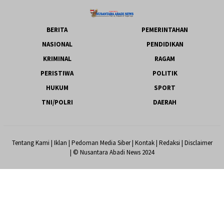
BERITA
PEMERINTAHAN
NASIONAL
PENDIDIKAN
KRIMINAL
RAGAM
PERISTIWA
POLITIK
HUKUM
SPORT
TNI/POLRI
DAERAH
Tentang Kami
|
Iklan
|
Pedoman Media Siber
|
Kontak
|
Redaksi
|
Disclaimer
| © Nusantara Abadi News 2024