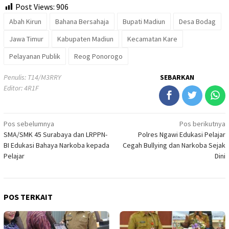
Post Views:
906
Abah Kirun
Bahana Bersahaja
Bupati Madiun
Desa Bodag
Jawa Timur
Kabupaten Madiun
Kecamatan Kare
Pelayanan Publik
Reog Ponorogo
Penulis: T14/M3RRY
SEBARKAN
Editor: 4R1F
Navigasi
Pos sebelumnya
Pos berikutnya
SMA/SMK 45 Surabaya dan LRPPN-
Polres Ngawi Edukasi Pelajar
pos
BI Edukasi Bahaya Narkoba kepada
Cegah Bullying dan Narkoba Sejak
Pelajar
Dini
POS TERKAIT