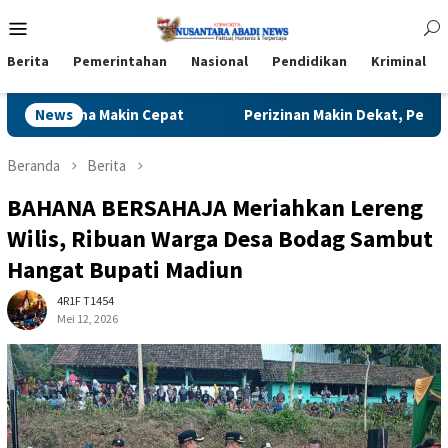
Loncat
Menu
ke
Mobile
konten
Berita
Pemerintahan
Nasional
Pendidikan
Kriminal
inan Makin Dekat, Pemkab Madiun Luncurkan Jempol Mas Har un
News
Beranda
Berita
BAHANA BERSAHAJA Meriahkan Lereng
Wilis, Ribuan Warga Desa Bodag Sambut
Hangat Bupati Madiun
4R1F T1454
Mei 12, 2026