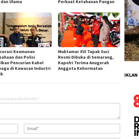
i dan Ulama
Perkuat Ketahanan Pangan
borasi Keamanan
Muktamar XVI Tapak Suci
sahaan dan Polisi
Resmi Dibuka di Semarang,
lkan Pencurian Kabel
Kapolri Terima Anugerah
aga di Kawasan Industri
Anggota Kehormatan
ik
IKLAN 
as yang wajib ditandai
*