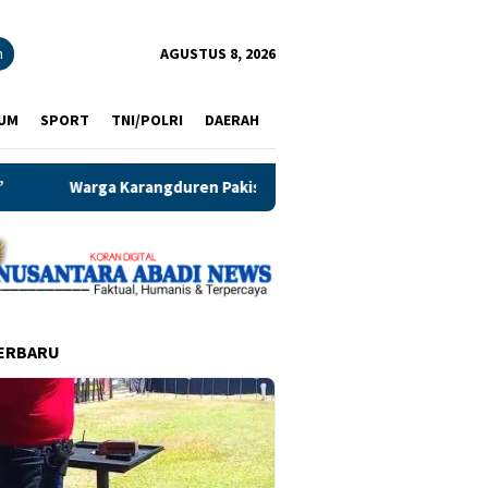
n
AGUSTUS 8, 2026
UM
SPORT
TNI/POLRI
DAERAH
en Pakisaji, Serbu Program Shuling, Penuh berkah dan Manfaat
ERBARU