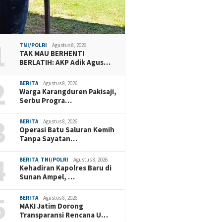
1
TNI/POLRI
Agustus 8, 2026
TAK MAU BERHENTI
BERLATIH: AKP Adik Agus…
2
BERITA
Agustus 8, 2026
Warga Karangduren Pakisaji,
Serbu Progra…
3
BERITA
Agustus 8, 2026
Operasi Batu Saluran Kemih
Tanpa Sayatan…
4
BERITA
,
TNI/POLRI
Agustus 8, 2026
Kehadiran Kapolres Baru di
Sunan Ampel, …
5
BERITA
Agustus 8, 2026
MAKI Jatim Dorong
Transparansi Rencana U…