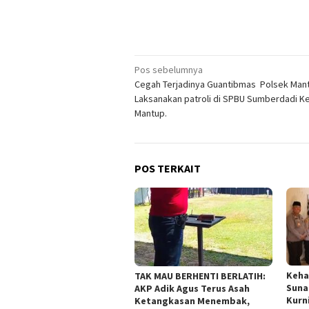
Navigasi
Pos sebelumnya
Cegah Terjadinya Guantibmas Polsek Man
pos
Laksanakan patroli di SPBU Sumberdadi 
Mantup.
POS TERKAIT
Keha
TAK MAU BERHENTI BERLATIH:
Suna
AKP Adik Agus Terus Asah
Kurn
Ketangkasan Menembak,