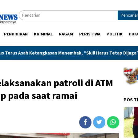
Pencaria
PENDIDIKAN
KRIMINAL
RAGAM
PERISTIWA
POLITIK
HUK
 Menembak, “Skill Harus Tetap Dijaga”
Warga Karangdur
laksanakan patroli di ATM
p pada saat ramai
POS T