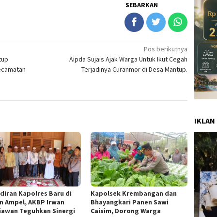
SEBARKAN
Pos berikutnya
tup
Aipda Sujais Ajak Warga Untuk Ikut Cegah
Kecamatan
Terjadinya Curanmor di Desa Mantup.
IKLAN
diran Kapolres Baru di
Kapolsek Krembangan dan
n Ampel, AKBP Irwan
Bhayangkari Panen Sawi
iawan Teguhkan Sinergi
Caisim, Dorong Warga