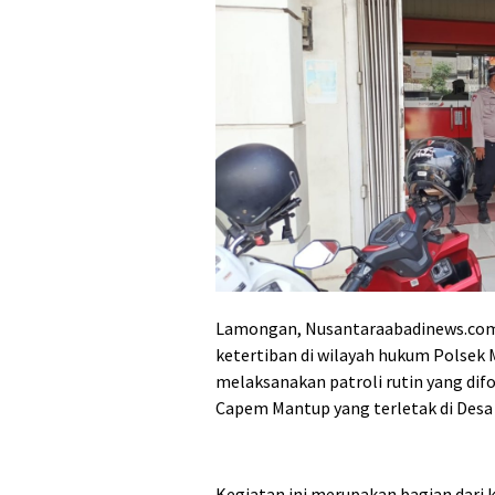
Lamongan, Nusantaraabadinews.com
ketertiban di wilayah hukum Polse
melaksanakan patroli rutin yang dif
Capem Mantup yang terletak di Des
Kegiatan ini merupakan bagian dar