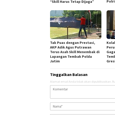
Polr
“Skill Harus Tetap Dijaga”
Tak Puas dengan Prestasi,
Kola
AKP Adik Agus Putrawan
Peru
Terus Asah Skill Menembak di
Gaga
Lapangan Tembak Polda
Temb
Jatim
Gres
Tinggalkan Balasan
Alamat email Anda tidak akan dipublikasikan.
Ru