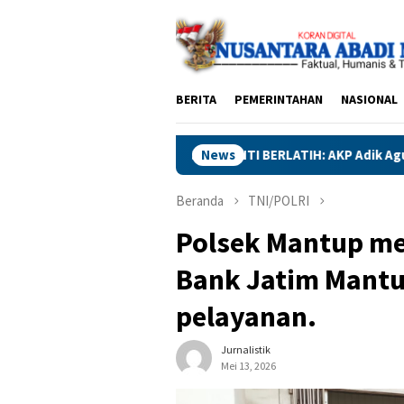
Loncat
ke
konten
BERITA
PEMERINTAHAN
NASIONAL
K MAU BERHENTI BERLATIH: AKP Adik Agus Terus Asah Ketangkasan
News
Beranda
TNI/POLRI
Polsek Mantup me
Bank Jatim Mantu
pelayanan.
Jurnalistik
Mei 13, 2026