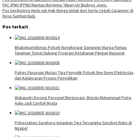
Navigasi
PAC IPNU-IPPNU Mantup Bertema “Nguri-Uri Budoyo Jowo.
pos
Pos berikutnya
Aiptu adi Ajak Warga Untuk ikut Serta Cegah Curanmor di
Desa Sumberdadi.
Pos terkait
Bhabinkamtibmas Polsek Nongkojajar Dampingi Warga Pantau
Tanaman Tomat Dukung Program Ketahanan Pangan Nasional
Polres Pasuruan Mutasi Tiga Penyidik Polsek Beji Demi Efektivitas
dan Kelancaran Proses Penyidikan
Wakapolri Dorong Personel Berinovasi, Bripda Muhammad Putra
Aulia Jadi Contoh Nyata
Polrestabes Surabaya Amankan Tiga Tersangka Serobot Ruko di
Ngagel