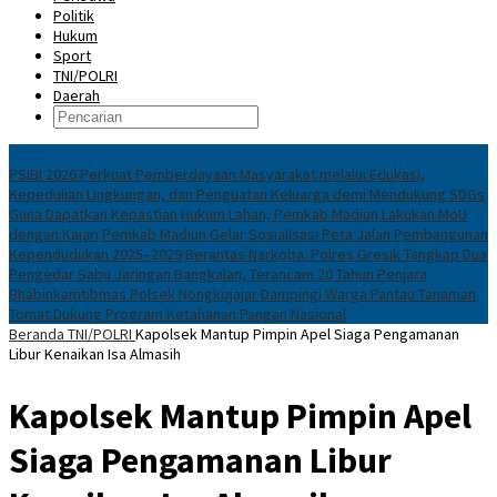
Politik
Hukum
Sport
TNI/POLRI
Daerah
News
PSIBI 2026 Perkuat Pemberdayaan Masyarakat melalui Edukasi,
Kepedulian Lingkungan, dan Penguatan Keluarga demi Mendukung SDGs
Guna Dapatkan Kepastian Hukum Lahan, Pemkab Madiun Lakukan MoU
dengan Kajari
Pemkab Madiun Gelar Sosialisasi Peta Jalan Pembangunan
Kependudukan 2025–2029
Berantas Narkoba: Polres Gresik Tangkap Dua
Pengedar Sabu Jaringan Bangkalan, Terancam 20 Tahun Penjara
Bhabinkamtibmas Polsek Nongkojajar Dampingi Warga Pantau Tanaman
Tomat Dukung Program Ketahanan Pangan Nasional
Beranda
TNI/POLRI
Kapolsek Mantup Pimpin Apel Siaga Pengamanan
Libur Kenaikan Isa Almasih
Kapolsek Mantup Pimpin Apel
Siaga Pengamanan Libur