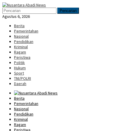
Loncat
Menu
ke
Mobile
Pencarian
konten
Agustus 6, 2026
Berita
Pemerintahan
Nasional
Pendidikan
Kriminal
Ragam
Peristiwa
Politik
Hukum
Sport
TNI/POLRI
Daerah
Berita
Pemerintahan
Nasional
Pendidikan
Kriminal
Ragam
Peristiwa