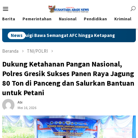
Loncat
Menu
ke
Mobile
konten
Berita
Pemerintahan
Nasional
Pendidikan
Kriminal
Semangat AFC hingga Ketapang
News
Naga Jawa Timur Berjaya di 
Beranda
TNI/POLRI
Dukung Ketahanan Pangan Nasional,
Polres Gresik Sukses Panen Raya Jagung
80 Ton di Panceng dan Salurkan Bantuan
untuk Petani
Abi
Mei 16, 2026