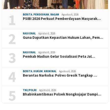
1
BERITA
,
PENDIDIKAN
,
RAGAM
Agustus 6, 2026
PSIBI 2026 Perkuat Pemberdayaan Masyarak…
2
NASIONAL
Agustus 6, 2026
Guna Dapatkan Kepastian Hukum Lahan, Pem…
3
NASIONAL
Agustus 6, 2026
Pemkab Madiun Gelar Sosialisasi Peta Jal…
4
BERITA
,
HUKUM
,
KRIMINAL
Agustus 6, 2026
Berantas Narkoba: Polres Gresik Tangkap …
5
TNI/POLRI
Agustus 6, 2026
Bhabinkamtibmas Polsek Nongkojajar Dampi…