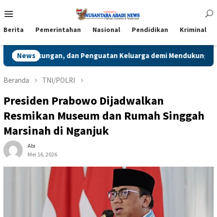
Loncat
Menu
ke
Mobile
konten
Berita
Pemerintahan
Nasional
Pendidikan
Kriminal
ndukung SDGs
News
Guna Dapatkan Kepastian Hukum Lahan, Pe
Beranda
TNI/POLRI
Presiden Prabowo Dijadwalkan
Resmikan Museum dan Rumah Singgah
Marsinah di Nganjuk
Abi
Mei 16, 2026