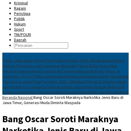
Kriminal
Ragam
Peristiwa
Politik
Hukum
Sport
TNI/POLRI
Daerah
News
Polda Jatim Gelar Nobar Final Piala Presiden 2026, Ribuan Bonek Mania
Dukung Persebaya dari Lapangan Mapolda
Polres Blitar Kota Gelar
Gerakan Pangan Murah Sambut HUT Kemerdekaan RI ke-81
Geger di
Semampir, Pria 47 Tahun Ditemukan Meninggal di Dalam Kamar Rumahnya
Persebaya Juara Piala Presiden 2026, Taklukkan Persib Dramatis Lewat
Adu Penalti 6-5
Sengketa Tagihan Utilitas Apartemen Puncak Bukit Golf
Surabaya Berlanjut, Penyewa Minta Transparansi Meter dan Rincian Biaya
Beranda
Nasional
Bang Oscar Soroti Maraknya Narkotika Jenis Baru di
Jawa Timur, Generasi Muda Diminta Waspada
Bang Oscar Soroti Maraknya
Narkotika Jenis Baru di Jawa