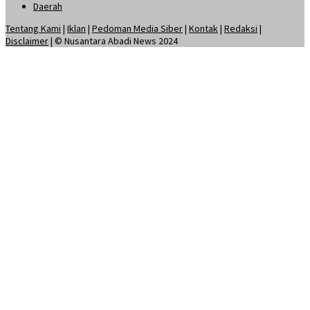
Daerah
Tentang Kami
|
Iklan
|
Pedoman Media Siber
|
Kontak
|
Redaksi
|
Disclaimer
| © Nusantara Abadi News 2024