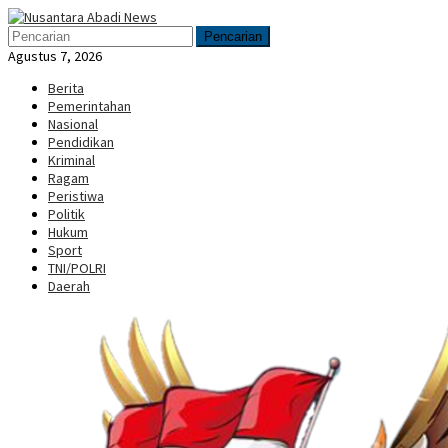
Loncat
Menu
ke
Mobile
Pencarian
konten
Agustus 7, 2026
Berita
Pemerintahan
Nasional
Pendidikan
Kriminal
Ragam
Peristiwa
Politik
Hukum
Sport
TNI/POLRI
Daerah