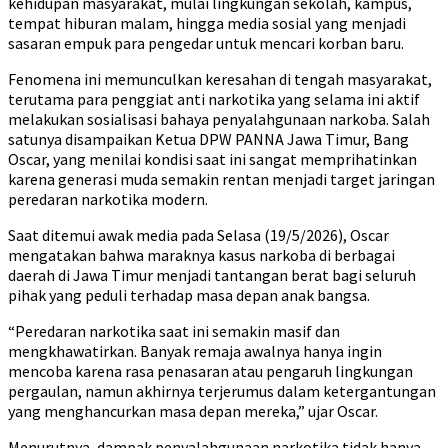
kehidupan masyarakat, mulai lingkungan sekolah, kampus,
tempat hiburan malam, hingga media sosial yang menjadi
sasaran empuk para pengedar untuk mencari korban baru.
Fenomena ini memunculkan keresahan di tengah masyarakat,
terutama para penggiat anti narkotika yang selama ini aktif
melakukan sosialisasi bahaya penyalahgunaan narkoba. Salah
satunya disampaikan Ketua DPW PANNA Jawa Timur, Bang
Oscar, yang menilai kondisi saat ini sangat memprihatinkan
karena generasi muda semakin rentan menjadi target jaringan
peredaran narkotika modern.
Saat ditemui awak media pada Selasa (19/5/2026), Oscar
mengatakan bahwa maraknya kasus narkoba di berbagai
daerah di Jawa Timur menjadi tantangan berat bagi seluruh
pihak yang peduli terhadap masa depan anak bangsa.
“Peredaran narkotika saat ini semakin masif dan
mengkhawatirkan. Banyak remaja awalnya hanya ingin
mencoba karena rasa penasaran atau pengaruh lingkungan
pergaulan, namun akhirnya terjerumus dalam ketergantungan
yang menghancurkan masa depan mereka,” ujar Oscar.
Menurutnya, dampak penyalahgunaan narkotika tidak hanya