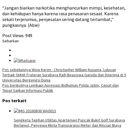
“Jangan biarkan narkotika menghancurkan mimpi, kesehatan,
dan kehidupan hanya karena rasa penasaran sesaat. Karena
sekali terjerumus, penyesalan sering datang terlambat,”
pungkasnya. (Abie)
Post Views:
949
Sebarkan
Navigasi
Pos sebelumnya
Wow Keren : Christopher William Kusuma, Lulusan
Terbaik SMAK Frateran Surabaya Raih Beasiswa Garuda dan Diterima di 5
pos
Universitas Bergengsi Dunia
Pos berikutnya
Lemkapi Apresiasi Bidhumas Polda Jatim, Cepat dan
Tepat Sajikan Informasi Publik
Pos terkait
Sengketa Tagihan Utilitas Apartemen Puncak Bukit Golf Surabaya
Berlanjut, Penyewa Minta Transparansi Meter dan Rincian Biaya