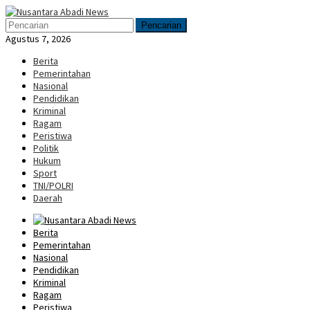
Loncat
Menu
ke
Mobile
Pencarian
konten
Agustus 7, 2026
Berita
Pemerintahan
Nasional
Pendidikan
Kriminal
Ragam
Peristiwa
Politik
Hukum
Sport
TNI/POLRI
Daerah
Berita
Pemerintahan
Nasional
Pendidikan
Kriminal
Ragam
Peristiwa