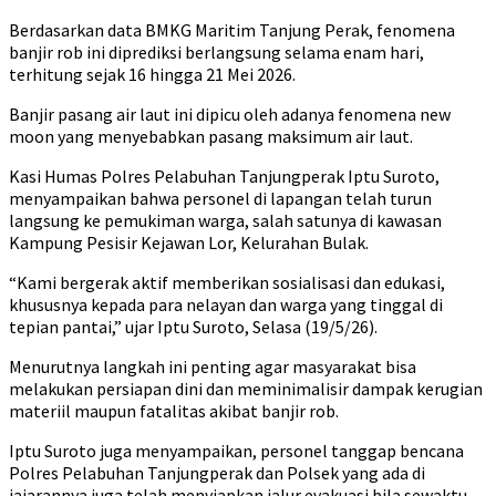
Berdasarkan data BMKG Maritim Tanjung Perak, fenomena
banjir rob ini diprediksi berlangsung selama enam hari,
terhitung sejak 16 hingga 21 Mei 2026.
Banjir pasang air laut ini dipicu oleh adanya fenomena new
moon yang menyebabkan pasang maksimum air laut.
Kasi Humas Polres Pelabuhan Tanjungperak Iptu Suroto,
menyampaikan bahwa personel di lapangan telah turun
langsung ke pemukiman warga, salah satunya di kawasan
Kampung Pesisir Kejawan Lor, Kelurahan Bulak.
“Kami bergerak aktif memberikan sosialisasi dan edukasi,
khususnya kepada para nelayan dan warga yang tinggal di
tepian pantai,” ujar Iptu Suroto, Selasa (19/5/26).
Menurutnya langkah ini penting agar masyarakat bisa
melakukan persiapan dini dan meminimalisir dampak kerugian
materiil maupun fatalitas akibat banjir rob.
Iptu Suroto juga menyampaikan, personel tanggap bencana
Polres Pelabuhan Tanjungperak dan Polsek yang ada di
jajarannya juga telah menyiapkan jalur evakuasi bila sewaktu –