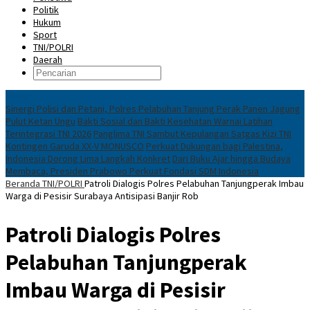
Politik
Hukum
Sport
TNI/POLRI
Daerah
News
Sinergi Polisi dan Petani, Polres Pelabuhan Tanjung Perak Panen Jagung
Pulut Ketan Ungu
Bakti Sosial dan Bakti Kesehatan Warnai Latihan
Terintegrasi TNI 2026
Panglima TNI Sambut Kepulangan Satgas Kizi TNI
Kontingen Garuda XX-V MONUSCO
Perkuat Dukungan bagi Palestina,
Indonesia Dorong Lima Langkah Konkret
Dari Buku Ajar hingga Budaya
Membaca, Presiden Prabowo Perkuat Fondasi SDM Indonesia
Beranda
TNI/POLRI
Patroli Dialogis Polres Pelabuhan Tanjungperak Imbau
Warga di Pesisir Surabaya Antisipasi Banjir Rob
Patroli Dialogis Polres
Pelabuhan Tanjungperak
Imbau Warga di Pesisir