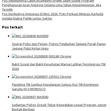
Navigasi
Pos sebelumnya
Calon Incumbent APBMI Jatim Usung Program
Penghapusan Iuran Anggota Selama Lima Tahun Kepemimpinan Jika
pos
Terpilih
Pos berikutnya
Antisipasi El Nino 2026, Polri Perkuat Mitigasi Karhutla
melalui Dialog Publik Lintas Sektor
Pos terkait
Sinergi Polisi dan Petani, Polres Pelabuhan Tanjung Perak Panen
Jagung Pulut Ketan Ungu
Bakti Sosial dan Bakti Kesehatan Warnai Latihan Terintegrasi TNI
2026
Panglima TNI Sambut Kepulangan Satgas Kizi TNI Kontingen
Garuda XX-V MONUSCO
Satlantas Polres Gresik Tebar Kepedulian Lewat Program Jumat
Berkah Berbagi