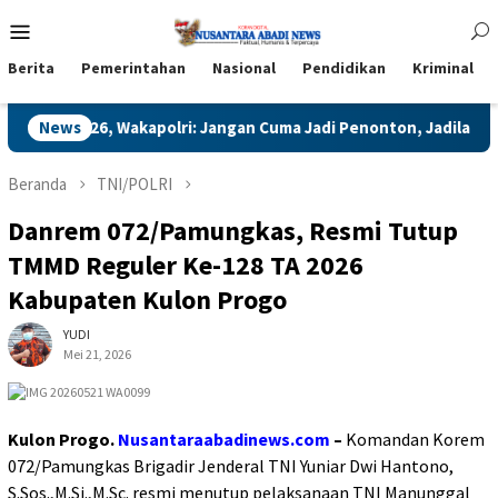
Loncat
Menu
ke
Mobile
konten
Berita
Pemerintahan
Nasional
Pendidikan
Kriminal
, Wakapolri: Jangan Cuma Jadi Penonton, Jadilah Talenta Digital
News
Beranda
TNI/POLRI
Danrem 072/Pamungkas, Resmi Tutup
TMMD Reguler Ke-128 TA 2026
Kabupaten Kulon Progo
YUDI
Mei 21, 2026
Kulon Progo.
Nusantaraabadinews.com
–
Komandan Korem
072/Pamungkas Brigadir Jenderal TNI Yuniar Dwi Hantono,
S.Sos.,M.Si.,M.Sc. resmi menutup pelaksanaan TNI Manunggal