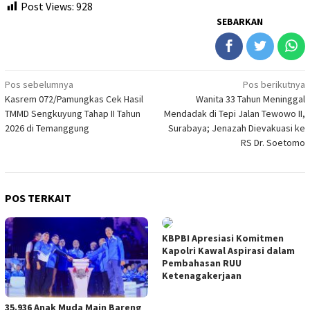
Post Views:
928
SEBARKAN
Navigasi
Pos sebelumnya
Pos berikutnya
Kasrem 072/Pamungkas Cek Hasil
Wanita 33 Tahun Meninggal
pos
TMMD Sengkuyung Tahap II Tahun
Mendadak di Tepi Jalan Tewowo II,
2026 di Temanggung
Surabaya; Jenazah Dievakuasi ke
RS Dr. Soetomo
POS TERKAIT
KBPBI Apresiasi Komitmen
Kapolri Kawal Aspirasi dalam
Pembahasan RUU
Ketenagakerjaan
35.936 Anak Muda Main Bareng