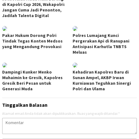
di Kapolri Cup 2026, Wakapolri:
Jangan Cuma Jadi Penonton,
Jadilah Talenta Digital
Pakar Hukum Dorong Polri
Polres Lumajang Kunci
Tindak Tegas Konten Medsos
Pergerakan Api di Ranupani
yang Mengandung Provokasi
Antisipasi Karhutla TNBTS
Meluas
Dampingi Kunker Menko
Kehadiran Kapolres Baru di
Muhaimin ke Gresik, Kapolres
Sunan Ampel, AKBP Irwan
Gresik Beri Pesan untuk
Kurniawan Teguhkan Sinergi
Generasi Muda
Polri dan Ulama
Tinggalkan Balasan
Alamat email Anda tidak akan dipublikasikan.
Ruas yang wajib ditandai
*