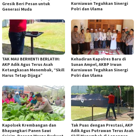
Kurniawan Teguhkan Sinergi
Gresik Beri Pesan untuk
Polri dan Ulama
Generasi Muda
TAK MAU BERHENTI BERLATIH:
Kehadiran Kapolres Baru di
AKP Adik Agus Terus Asah
Sunan Ampel, AKBP Irwan
Ketangkasan Menembak, “Skill
Kurniawan Teguhkan Sinergi
Harus Tetap Dijaga”
Polri dan Ulama
Kapolsek Krembangan dan
Tak Puas dengan Prestasi, AKP
Bhayangkari Panen Sawi
Adik Agus Putrawan Terus Asah
Caisim, Dorong Warga Perkuat
Skill Menembak di Lapangan