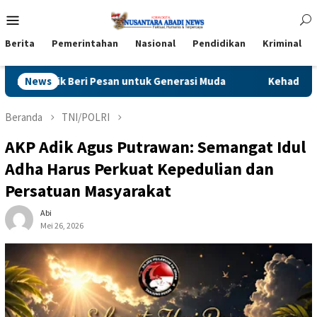
Loncat
Menu
ke
Mobile
konten
Berita
Pemerintahan
Nasional
Pendidikan
Kriminal
 Generasi Muda
News
Kehadiran Kapolres Baru di Sunan Ampel,
Beranda
TNI/POLRI
AKP Adik Agus Putrawan: Semangat Idul
Adha Harus Perkuat Kepedulian dan
Persatuan Masyarakat
Abi
Mei 26, 2026