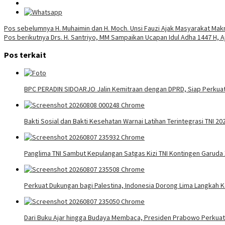
Navigasi
Pos sebelumnya
H. Muhaimin dan H. Moch. Unsi Fauzi Ajak Masyarakat Mak
Pos berikutnya
Drs. H. Santriyo, MM Sampaikan Ucapan Idul Adha 1447 H,
pos
Pos terkait
BPC PERADIN SIDOARJO Jalin Kemitraan dengan DPRD, Siap Perkuat
Bakti Sosial dan Bakti Kesehatan Warnai Latihan Terintegrasi TNI 20
Panglima TNI Sambut Kepulangan Satgas Kizi TNI Kontingen Garud
Perkuat Dukungan bagi Palestina, Indonesia Dorong Lima Langkah 
Dari Buku Ajar hingga Budaya Membaca, Presiden Prabowo Perkuat