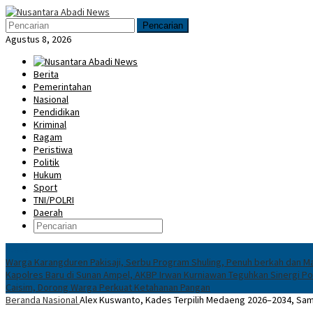
Loncat
Menu
ke
Mobile
Pencarian
konten
Agustus 8, 2026
Berita
Pemerintahan
Nasional
Pendidikan
Kriminal
Ragam
Peristiwa
Politik
Hukum
Sport
TNI/POLRI
Daerah
News
Warga Karangduren Pakisaji, Serbu Program Shuling, Penuh berkah dan M
Kapolres Baru di Sunan Ampel, AKBP Irwan Kurniawan Teguhkan Sinergi Po
Caisim, Dorong Warga Perkuat Ketahanan Pangan
Beranda
Nasional
Alex Kuswanto, Kades Terpilih Medaeng 2026–2034, Sam