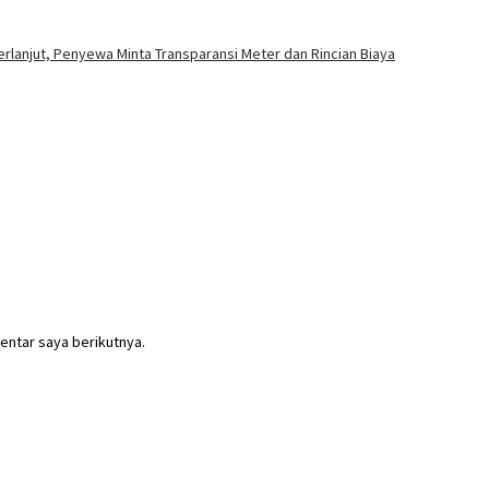
rlanjut, Penyewa Minta Transparansi Meter dan Rincian Biaya
entar saya berikutnya.