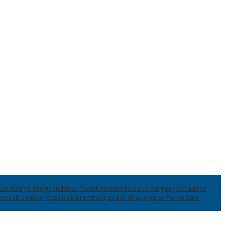
di Waluyo Wlingi Andalkan Teknik Minimal Invasive Surgery
Kehadiran
 Pemkab Jember
Kapolsek Krembangan dan Bhayangkari Panen Sawi