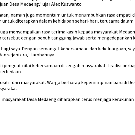
uan Desa Medaeng,” ujar Alex Kuswanto.
maan, namun juga momentum untuk menumbuhkan rasa empati dan so
van untuk diterapkan dalam kehidupan sehari-hari, terutama dala
to juga menyampaikan rasa terima kasih kepada masyarakat Meda
 tersebut dengan penuh tanggung jawab serta mengedepankan k
bagi saya. Dengan semangat kebersamaan dan kekeluargaan, saya
an sejahtera,” tambahnya.
di penguat nilai kebersamaan di tengah masyarakat. Tradisi ber
perbedaan.
itif dari masyarakat. Warga berharap kepemimpinan baru di De
yarakat.
 masyarakat Desa Medaeng diharapkan terus menjaga kerukunan 