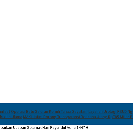
anfaat
Operasi Batu Saluran Kemih Tanpa Sayatan, Layanan Urologi RSUD Ngu
lri dan Ulama
MAKI Jatim Dorong Transparansi Rencana Utang Rp785 Miliar
paikan Ucapan Selamat Hari Raya Idul Adha 1447 H