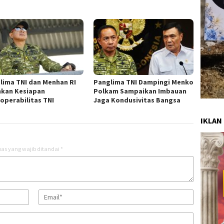
lima TNI dan Menhan RI
Panglima TNI Dampingi Menko
nkan Kesiapan
Polkam Sampaikan Imbauan
roperabilitas TNI
Jaga Kondusivitas Bangsa
IKLAN
as yang wajib ditandai
*