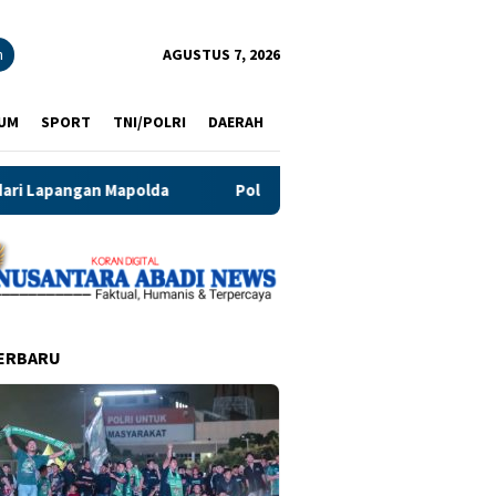
n
AGUSTUS 7, 2026
UM
SPORT
TNI/POLRI
DAERAH
Polres Blitar Kota Gelar Gerakan Pangan Murah Sambut HU
ERBARU