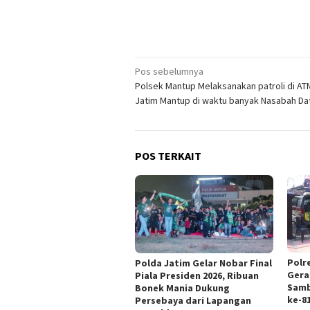
Navigasi
Pos sebelumnya
Polsek Mantup Melaksanakan patroli di AT
pos
Jatim Mantup di waktu banyak Nasabah Da
POS TERKAIT
Polr
Polda Jatim Gelar Nobar Final
Gera
Piala Presiden 2026, Ribuan
Samb
Bonek Mania Dukung
ke-8
Persebaya dari Lapangan