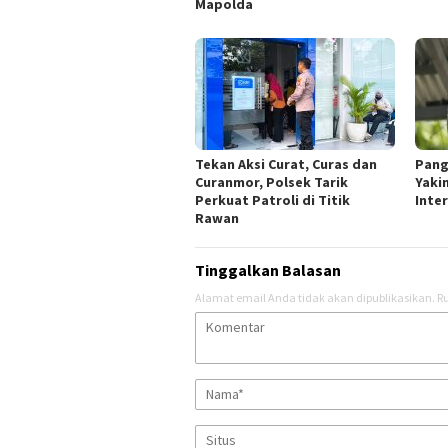
Mapolda
Tekan Aksi Curat, Curas dan
Pang
Curanmor, Polsek Tarik
Yaki
Perkuat Patroli di Titik
Inte
Rawan
Tinggalkan Balasan
Alamat email Anda tidak akan dipublikasikan.
Ru