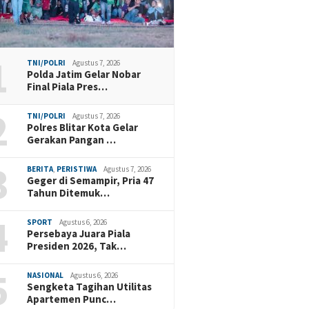
1
TNI/POLRI
Agustus 7, 2026
Polda Jatim Gelar Nobar
Final Piala Pres…
2
TNI/POLRI
Agustus 7, 2026
Polres Blitar Kota Gelar
Gerakan Pangan …
3
BERITA
,
PERISTIWA
Agustus 7, 2026
Geger di Semampir, Pria 47
Tahun Ditemuk…
4
SPORT
Agustus 6, 2026
Persebaya Juara Piala
Presiden 2026, Tak…
5
NASIONAL
Agustus 6, 2026
Sengketa Tagihan Utilitas
Apartemen Punc…