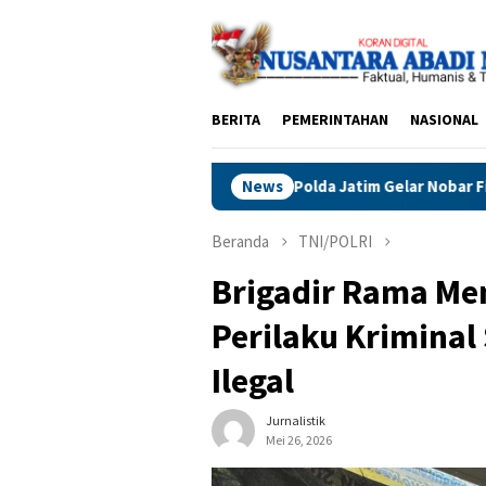
Loncat
ke
konten
BERITA
PEMERINTAHAN
NASIONAL
Polda Jatim Gelar Nobar Final Piala Presiden 2026
News
Beranda
TNI/POLRI
Brigadir Rama Me
Perilaku Kriminal 
Ilegal
Jurnalistik
Mei 26, 2026