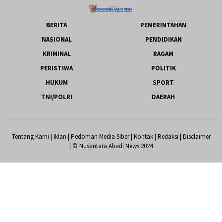
BERITA
PEMERINTAHAN
NASIONAL
PENDIDIKAN
KRIMINAL
RAGAM
PERISTIWA
POLITIK
HUKUM
SPORT
TNI/POLRI
DAERAH
Tentang Kami
|
Iklan
|
Pedoman Media Siber
|
Kontak
|
Redaksi
|
Disclaimer
| © Nusantara Abadi News 2024