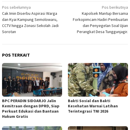
Navigasi
Pos sebelumnya
Pos berikutnya
Cak Imin Diserbu Aspirasi Warga
Kapolsek Mantup Bersama
pos
dan Kyai Kampung Semolowaru,
Forkopimcam Hadiri Pembuatan
CCTV hingga Zonasi Sekolah Jadi
dan Penyegelan Soal Ujian
Sorotan
Perangkat Desa Tunggunjagir.
POS TERKAIT
BPC PERADIN SIDOARJO Jalin
Bakti Sosial dan Bakti
Kemitraan dengan DPRD, Siap
Kesehatan Warnai Latihan
Perkuat Edukasi dan Bantuan
Terintegrasi TNI 2026
Hukum Gratis