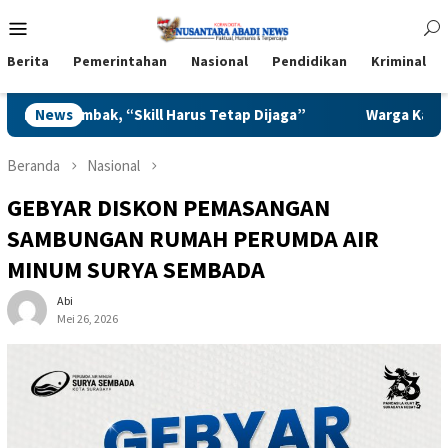
Loncat
Menu
ke
Mobile
konten
Berita
Pemerintahan
Nasional
Pendidikan
Kriminal
tap Dijaga”
News
Warga Karangduren Pakisaji, Serbu Program 
Beranda
Nasional
GEBYAR DISKON PEMASANGAN
SAMBUNGAN RUMAH PERUMDA AIR
MINUM SURYA SEMBADA
Abi
Mei 26, 2026