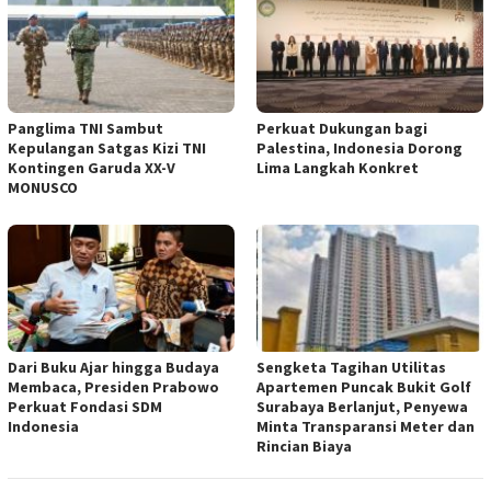
Panglima TNI Sambut
Perkuat Dukungan bagi
Kepulangan Satgas Kizi TNI
Palestina, Indonesia Dorong
Kontingen Garuda XX-V
Lima Langkah Konkret
MONUSCO
Dari Buku Ajar hingga Budaya
Sengketa Tagihan Utilitas
Membaca, Presiden Prabowo
Apartemen Puncak Bukit Golf
Perkuat Fondasi SDM
Surabaya Berlanjut, Penyewa
Indonesia
Minta Transparansi Meter dan
Rincian Biaya