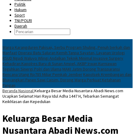
Politik
Hukum
Sport
TNI/POLRI
Daerah
News
Warga Karangduren Pakisaji, Serbu Program Shuling, Penuh berkah dan
Manfaat
Operasi Batu Saluran Kemih Tanpa Sayatan, Layanan Urologi
RSUD Ngudi Waluyo Wlingi Andalkan Teknik Minimal Invasive Surgery
Kehadiran Kapolres Baru di Sunan Ampel, AKBP Irwan Kurniawan
Teguhkan Sinergi Polri dan Ulama
MAKI Jatim Dorong Transparansi
Rencana Utang Rp785 Miliar Pemkab Jember
Kapolsek Krembangan dan
Bhayangkari Panen Sawi Caisim, Dorong Warga Perkuat Ketahanan
Pangan
Beranda
Nasional
Keluarga Besar Media Nusantara Abadi News.com
Ucapkan Selamat Hari Raya Idul Adha 1447 H, Tebarkan Semangat
Keikhlasan dan Kepedulian
Keluarga Besar Media
Nusantara Abadi News.com