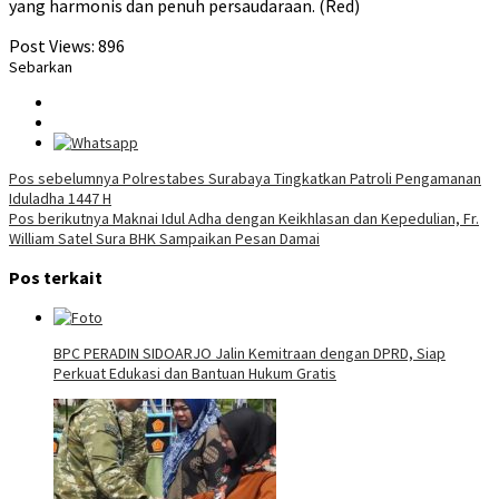
yang harmonis dan penuh persaudaraan. (Red)
Post Views:
896
Sebarkan
Navigasi
Pos sebelumnya
Polrestabes Surabaya Tingkatkan Patroli Pengamanan
Iduladha 1447 H
pos
Pos berikutnya
Maknai Idul Adha dengan Keikhlasan dan Kepedulian, Fr.
William Satel Sura BHK Sampaikan Pesan Damai
Pos terkait
BPC PERADIN SIDOARJO Jalin Kemitraan dengan DPRD, Siap
Perkuat Edukasi dan Bantuan Hukum Gratis