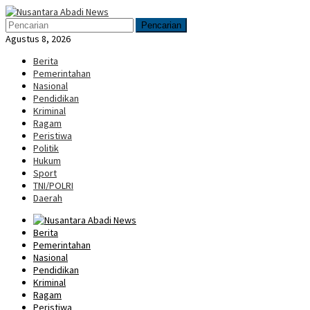
Loncat
Menu
ke
Mobile
Pencarian
konten
Agustus 8, 2026
Berita
Pemerintahan
Nasional
Pendidikan
Kriminal
Ragam
Peristiwa
Politik
Hukum
Sport
TNI/POLRI
Daerah
Berita
Pemerintahan
Nasional
Pendidikan
Kriminal
Ragam
Peristiwa