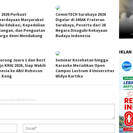
I 2026 Perkuat
CommTECH Surabaya 2026
erdayaan Masyarakat
Digelar di SMAK Frateran
lui Edukasi, Kepedulian
Surabaya, Peserta dari 28
kungan, dan Penguatan
Negara Disuguhi Kekayaan
arga demi Mendukung
Budaya Indonesia
s
IKLAN 
Borong Juara 1 dan Best
Seminar Kesehatan hingga
n KRAI 2026, Siap Wakili
Karaoke Meriahkan Open
nesia ke ABU Robocon
Campus Lustrum 8 Universitas
 Kong
Widya Kartika
as yang wajib ditandai
*