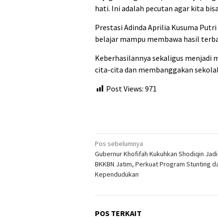
hati. Ini adalah pecutan agar kita bi
Prestasi Adinda Aprilia Kusuma Putr
belajar mampu membawa hasil terba
Keberhasilannya sekaligus menjadi mo
cita-cita dan membanggakan sekolah
Post Views:
971
Navigasi
Pos sebelumnya
Gubernur Khofifah Kukuhkan Shodiqin Jadi
pos
BKKBN Jatim, Perkuat Program Stunting d
Kependudukan
POS TERKAIT