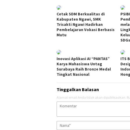
Cetak SDM Berkualitas di
PSIB
Kabupaten Ngawi, SMK
Pemb
Trisakti Ngawi Hadirkan
mela
Pembelajaran Vokasi Berbasis
Ling
Mutu
Kelu
SDG
Inovasi Aplikasi AI “PANTAS”
ITS 
Karya Mahasiswa Untag
Desig
Surabaya Raih Bronze Medal
Indo
Tingkat Nasional
Hong
Tinggalkan Balasan
Alamat email Anda tidak akan dipublikasikan.
Ru