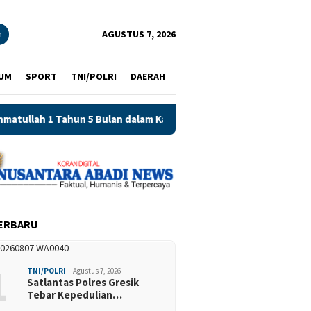
n
AGUSTUS 7, 2026
UM
SPORT
TNI/POLRI
DAERAH
an dalam Kasus Penipuan Jatim Half Marathon 2026
Cetak 
ERBARU
1
TNI/POLRI
Agustus 7, 2026
Satlantas Polres Gresik
Tebar Kepedulian…