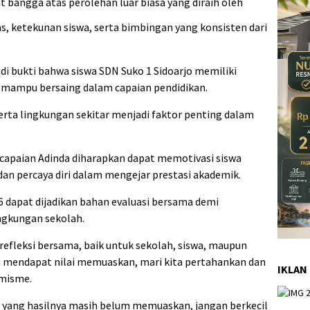
 bangga atas perolehan luar biasa yang diraih oleh
ras, ketekunan siswa, serta bimbingan yang konsisten dari
di bukti bahwa siswa SDN Suko 1 Sidoarjo memiliki
mampu bersaing dalam capaian pendidikan.
serta lingkungan sekitar menjadi faktor penting dalam
 capaian Adinda diharapkan dapat memotivasi siswa
dan percaya diri dalam mengejar prestasi akademik.
 dapat dijadikan bahan evaluasi bersama demi
ngkungan sekolah.
 refleksi bersama, baik untuk sekolah, siswa, maupun
ah mendapat nilai memuaskan, mari kita pertahankan dan
IKLAN
imisme.
i yang hasilnya masih belum memuaskan, jangan berkecil