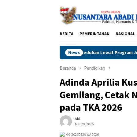
Loncat
ke
konten
BERITA
PEMERINTAHAN
NASIONAL
resik Tebar Kepedulian Lewat Program Jumat Berkah Berbagi
News
Beranda
Pendidikan
Adinda Aprilia Ku
Gemilang, Cetak N
pada TKA 2026
Abi
Mei 29, 2026