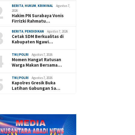
2
BERITA
,
HUKUM
,
KRIMINAL
Agustus 7,
2026
Hakim PN Surabaya Vonis
Firrizki Rahmatu…
3
BERITA
,
PENDIDIKAN
Agustus 7, 2026
Cetak SDM Berkualitas di
Kabupaten Ngawi…
4
TNI/POLRI
Agustus 7, 2026
Momen Hangat Ratusan
Warga Makan Bersama…
5
TNI/POLRI
Agustus 7, 2026
Kapolres Gresik Buka
Latihan Gabungan Sa…