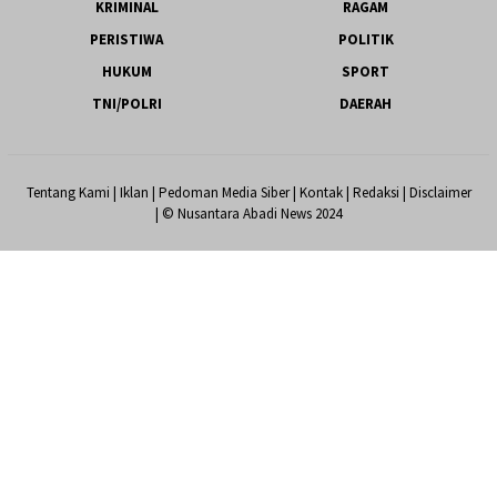
KRIMINAL
RAGAM
PERISTIWA
POLITIK
HUKUM
SPORT
TNI/POLRI
DAERAH
Tentang Kami
|
Iklan
|
Pedoman Media Siber
|
Kontak
|
Redaksi
|
Disclaimer
| © Nusantara Abadi News 2024