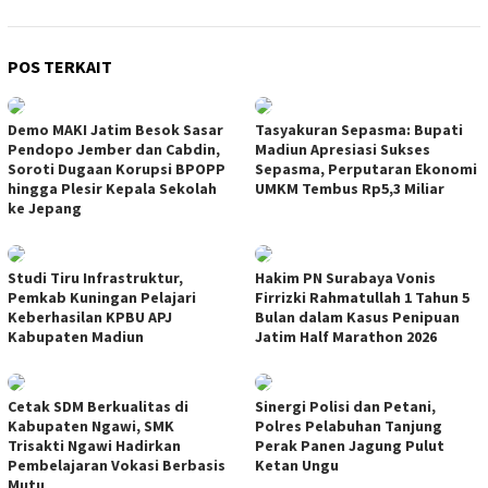
POS TERKAIT
Demo MAKI Jatim Besok Sasar
Tasyakuran Sepasma: Bupati
Pendopo Jember dan Cabdin,
Madiun Apresiasi Sukses
Soroti Dugaan Korupsi BPOPP
Sepasma, Perputaran Ekonomi
hingga Plesir Kepala Sekolah
UMKM Tembus Rp5,3 Miliar
ke Jepang
Studi Tiru Infrastruktur,
Hakim PN Surabaya Vonis
Pemkab Kuningan Pelajari
Firrizki Rahmatullah 1 Tahun 5
Keberhasilan KPBU APJ
Bulan dalam Kasus Penipuan
Kabupaten Madiun
Jatim Half Marathon 2026
Cetak SDM Berkualitas di
Sinergi Polisi dan Petani,
Kabupaten Ngawi, SMK
Polres Pelabuhan Tanjung
Trisakti Ngawi Hadirkan
Perak Panen Jagung Pulut
Pembelajaran Vokasi Berbasis
Ketan Ungu
Mutu